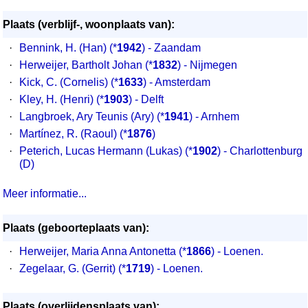
Plaats (verblijf-, woonplaats van):
·
Bennink, H. (Han)
(*
1942
) - Zaandam
·
Herweijer, Bartholt Johan
(*
1832
) - Nijmegen
·
Kick, C. (Cornelis)
(*
1633
) - Amsterdam
·
Kley, H. (Henri)
(*
1903
) - Delft
·
Langbroek, Ary Teunis (Ary)
(*
1941
) - Arnhem
·
Martínez, R. (Raoul)
(*
1876
)
·
Peterich, Lucas Hermann (Lukas)
(*
1902
) - Charlottenburg
(D)
Meer informatie...
Plaats (geboorteplaats van):
·
Herweijer, Maria Anna Antonetta (*
1866
) - Loenen.
·
Zegelaar, G. (Gerrit) (*
1719
) - Loenen.
Plaats (overlijdensplaats van):