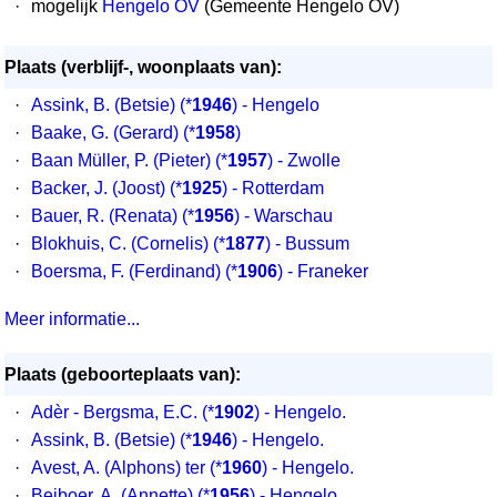
·
mogelijk
Hengelo OV
(Gemeente Hengelo OV)
Plaats (verblijf-, woonplaats van):
·
Assink, B. (Betsie)
(*
1946
) - Hengelo
·
Baake, G. (Gerard)
(*
1958
)
·
Baan Müller, P. (Pieter)
(*
1957
) - Zwolle
·
Backer, J. (Joost)
(*
1925
) - Rotterdam
·
Bauer, R. (Renata)
(*
1956
) - Warschau
·
Blokhuis, C. (Cornelis)
(*
1877
) - Bussum
·
Boersma, F. (Ferdinand)
(*
1906
) - Franeker
Meer informatie...
Plaats (geboorteplaats van):
·
Adèr - Bergsma, E.C. (*
1902
) - Hengelo.
·
Assink, B. (Betsie) (*
1946
) - Hengelo.
·
Avest, A. (Alphons) ter (*
1960
) - Hengelo.
·
Beiboer, A. (Annette) (*
1956
) - Hengelo.