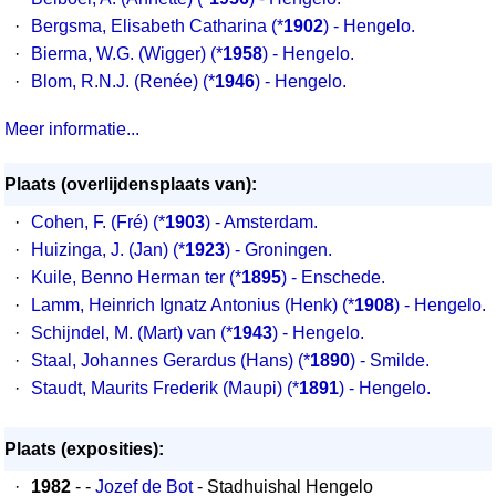
·
Bergsma, Elisabeth Catharina (*
1902
) - Hengelo.
·
Bierma, W.G. (Wigger) (*
1958
) - Hengelo.
·
Blom, R.N.J. (Renée) (*
1946
) - Hengelo.
Meer informatie...
Plaats (overlijdensplaats van):
·
Cohen, F. (Fré) (*
1903
) - Amsterdam.
·
Huizinga, J. (Jan) (*
1923
) - Groningen.
·
Kuile, Benno Herman ter (*
1895
) - Enschede.
·
Lamm, Heinrich Ignatz Antonius (Henk) (*
1908
) - Hengelo.
·
Schijndel, M. (Mart) van (*
1943
) - Hengelo.
·
Staal, Johannes Gerardus (Hans) (*
1890
) - Smilde.
·
Staudt, Maurits Frederik (Maupi) (*
1891
) - Hengelo.
Plaats (exposities):
·
1982
- -
Jozef de Bot
- Stadhuishal Hengelo