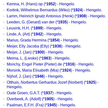
·
Kemna, H. (Hans) op (*
1952
) - Hengelo.
·
Kortink, Wilhelmus Bernardus (Wiko) (*
1924
) - Hengelo.
·
Lamm, Heinrich Ignatz Antonius (Henk) (*
1908
) - Hengelo.
·
Leeden, G. (Gerard) van der (*
1935
) - Hengelo.
·
Leusink, H.H. (*
1899
) - Hengelo.
·
Linde, A. (Art) (*
1942
) - Hengelo.
·
Marius, Grada Hermina (*
1854
) - Hengelo.
·
Meijer, Elly Jacoba (Elly) (*
1936
) - Hengelo.
·
Meijer, J. (Jan) (*
1900
) - Hengelo.
·
Meima, L. (Lieske) (*
1963
) - Hengelo.
·
Monchy, Engel Pieter (Pieter) de (*
1916
) - Hengelo.
·
Morsink, Maria Elisabeth (Mia) (*
1924
) - Hengelo.
·
Nijhof, J. (Jan) (*
1946
) - Hengelo.
·
Olthuis, Norbertus Gerhardus Jozef (Norbert) (*
1925
) -
Hengelo.
·
Oude Groen, G.A.T. (*
1937
) - Hengelo.
·
Overbeek, A. (Adolf) (*
1905
) - Hengelo.
·
Paalman, E.F.H. (Fra) (*
1945
) - Hengelo.