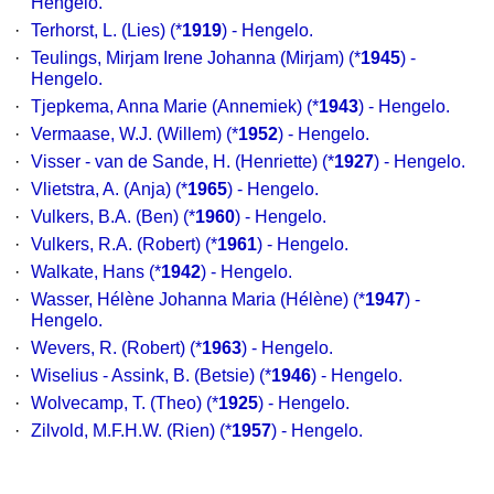
Hengelo.
·
Terhorst, L. (Lies) (*
1919
) - Hengelo.
·
Teulings, Mirjam Irene Johanna (Mirjam) (*
1945
) -
Hengelo.
·
Tjepkema, Anna Marie (Annemiek) (*
1943
) - Hengelo.
·
Vermaase, W.J. (Willem) (*
1952
) - Hengelo.
·
Visser - van de Sande, H. (Henriette) (*
1927
) - Hengelo.
·
Vlietstra, A. (Anja) (*
1965
) - Hengelo.
·
Vulkers, B.A. (Ben) (*
1960
) - Hengelo.
·
Vulkers, R.A. (Robert) (*
1961
) - Hengelo.
·
Walkate, Hans (*
1942
) - Hengelo.
·
Wasser, Hélène Johanna Maria (Hélène) (*
1947
) -
Hengelo.
·
Wevers, R. (Robert) (*
1963
) - Hengelo.
·
Wiselius - Assink, B. (Betsie) (*
1946
) - Hengelo.
·
Wolvecamp, T. (Theo) (*
1925
) - Hengelo.
·
Zilvold, M.F.H.W. (Rien) (*
1957
) - Hengelo.