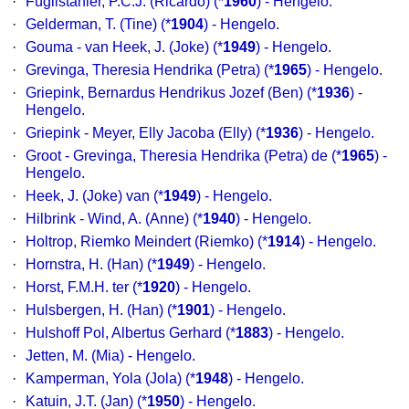
·
Füglistahler, P.C.J. (Ricardo) (*
1960
) - Hengelo.
·
Gelderman, T. (Tine) (*
1904
) - Hengelo.
·
Gouma - van Heek, J. (Joke) (*
1949
) - Hengelo.
·
Grevinga, Theresia Hendrika (Petra) (*
1965
) - Hengelo.
·
Griepink, Bernardus Hendrikus Jozef (Ben) (*
1936
) -
Hengelo.
·
Griepink - Meyer, Elly Jacoba (Elly) (*
1936
) - Hengelo.
·
Groot - Grevinga, Theresia Hendrika (Petra) de (*
1965
) -
Hengelo.
·
Heek, J. (Joke) van (*
1949
) - Hengelo.
·
Hilbrink - Wind, A. (Anne) (*
1940
) - Hengelo.
·
Holtrop, Riemko Meindert (Riemko) (*
1914
) - Hengelo.
·
Hornstra, H. (Han) (*
1949
) - Hengelo.
·
Horst, F.M.H. ter (*
1920
) - Hengelo.
·
Hulsbergen, H. (Han) (*
1901
) - Hengelo.
·
Hulshoff Pol, Albertus Gerhard (*
1883
) - Hengelo.
·
Jetten, M. (Mia) - Hengelo.
·
Kamperman, Yola (Jola) (*
1948
) - Hengelo.
·
Katuin, J.T. (Jan) (*
1950
) - Hengelo.