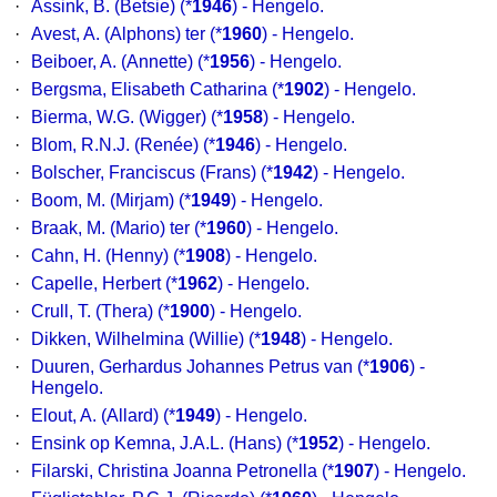
·
Assink, B. (Betsie) (*
1946
) - Hengelo.
·
Avest, A. (Alphons) ter (*
1960
) - Hengelo.
·
Beiboer, A. (Annette) (*
1956
) - Hengelo.
·
Bergsma, Elisabeth Catharina (*
1902
) - Hengelo.
·
Bierma, W.G. (Wigger) (*
1958
) - Hengelo.
·
Blom, R.N.J. (Renée) (*
1946
) - Hengelo.
·
Bolscher, Franciscus (Frans) (*
1942
) - Hengelo.
·
Boom, M. (Mirjam) (*
1949
) - Hengelo.
·
Braak, M. (Mario) ter (*
1960
) - Hengelo.
·
Cahn, H. (Henny) (*
1908
) - Hengelo.
·
Capelle, Herbert (*
1962
) - Hengelo.
·
Crull, T. (Thera) (*
1900
) - Hengelo.
·
Dikken, Wilhelmina (Willie) (*
1948
) - Hengelo.
·
Duuren, Gerhardus Johannes Petrus van (*
1906
) -
Hengelo.
·
Elout, A. (Allard) (*
1949
) - Hengelo.
·
Ensink op Kemna, J.A.L. (Hans) (*
1952
) - Hengelo.
·
Filarski, Christina Joanna Petronella (*
1907
) - Hengelo.