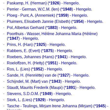
·
Paskamp, H. (Herman) (*
1926
) - Hengelo.
·
Perrier - German, W.C.M. (Ien) (*
1948
) - Hengelo.
·
Ploeg - Punt, A. (Annemiek) (*
1959
) - Hengelo.
·
Pluimers, Elisabeth Jannie (Elsbeth) (*
1954
) - Hengelo.
·
Pol, Albertus Gerhard (*
1883
) - Hengelo.
·
Poorthuis - Wasser, Hélène Johanna Maria (Hélène)
(*
1947
) - Hengelo.
·
Prins, H. (Han) (*
1925
) - Hengelo.
·
Rabbers, E. (Evert) (*
1875
) - Hengelo.
·
Roebers, Johannes (Hans) (*
1941
) - Hengelo.
·
Roeloffzen, H. (Hetty) (*
1951
) - Hengelo.
·
Ros, L. (Lies) (*
1952
) - Hengelo.
·
Sande, H. (Henriëtte) van de (*
1927
) - Hengelo.
·
Schijndel, M. (Mart) van (*
1943
) - Hengelo.
·
Staudt, Maurits Frederik (Maupi) (*
1891
) - Hengelo.
·
Stevens, S.D.O.M. (*
1949
) - Hengelo.
·
Stork, L. (Lies) (*
1929
) - Hengelo.
·
Tasche - Teulings, Mirjam Irene Johanna (Mirjam) (*
1945
) -