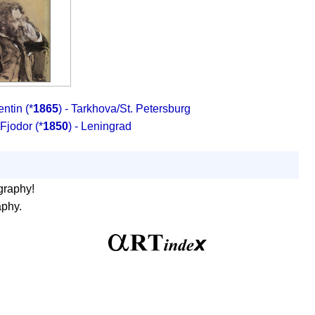
entin
(*
1865
) - Tarkhova/St. Petersburg
 Fjodor
(*
1850
) - Leningrad
graphy!
aphy.