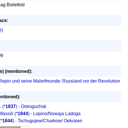
ag Bielefeld
ace:
D)
09
s) (mentioned):
a Repin und seine Malerfreunde: Russland vor der Revolution
ntioned):
.
(*
1837
) - Ostrogozhsk
assili
(*
1844
) - Lopino/Nowaja Ladoga
(*
1844
) - Tschugujew/Charkow/ Oekraien