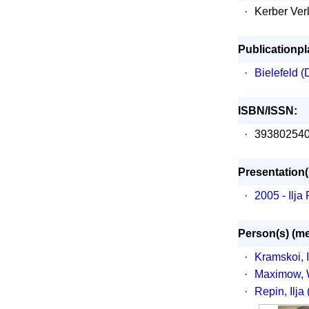
·
Kerber Verl
Publicationpl
·
Bielefeld (
ISBN/ISSN:
·
39380254
Presentation(
·
2005 - Ilj
Person(s) (me
·
Kramskoi, I
·
Maximow, W
·
Repin, Ilja