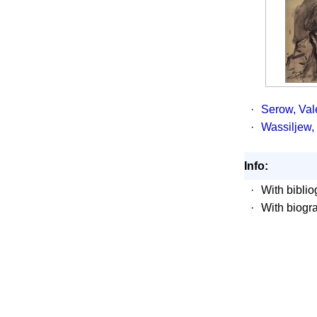
·
Serow, Val
·
Wassiljew,
Info:
·
With biblio
·
With biogr