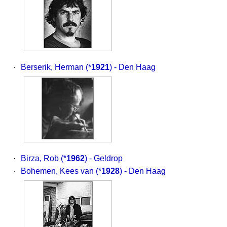
·
Berserik, Herman
(*
1921
) - Den Haag
·
Birza, Rob
(*
1962
) - Geldrop
·
Bohemen, Kees van
(*
1928
) - Den Haag