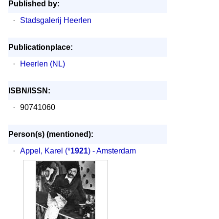
Published by:
·
Stadsgalerij Heerlen
Publicationplace:
·
Heerlen (NL)
ISBN/ISSN:
·
90741060
Person(s) (mentioned):
·
Appel, Karel
(*
1921
) - Amsterdam