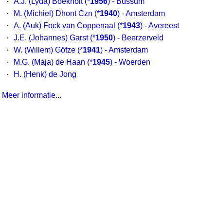
·
A.J. (Lyda) Boekholt
(*
1956
) - Bussum
·
M. (Michiel) Dhont Czn
(*
1940
) - Amsterdam
·
A. (Auk) Fock van Coppenaal
(*
1943
) - Avereest
·
J.E. (Johannes) Garst
(*
1950
) - Beerzerveld
·
W. (Willem) Götze
(*
1941
) - Amsterdam
·
M.G. (Maja) de Haan
(*
1945
) - Woerden
·
H. (Henk) de Jong
Meer informatie...