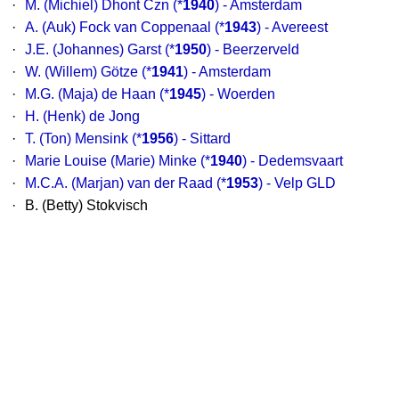
·
M. (Michiel) Dhont Czn
(*
1940
) - Amsterdam
·
A. (Auk) Fock van Coppenaal
(*
1943
) - Avereest
·
J.E. (Johannes) Garst
(*
1950
) - Beerzerveld
·
W. (Willem) Götze
(*
1941
) - Amsterdam
·
M.G. (Maja) de Haan
(*
1945
) - Woerden
·
H. (Henk) de Jong
·
T. (Ton) Mensink
(*
1956
) - Sittard
·
Marie Louise (Marie) Minke
(*
1940
) - Dedemsvaart
·
M.C.A. (Marjan) van der Raad
(*
1953
) - Velp GLD
·
B. (Betty) Stokvisch