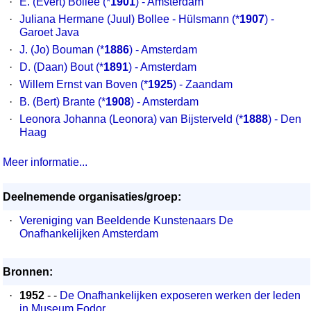
·
E. (Evert) Bollee
(*
1901
) - Amsterdam
·
Juliana Hermane (Juul) Bollee - Hülsmann
(*
1907
) -
Garoet Java
·
J. (Jo) Bouman
(*
1886
) - Amsterdam
·
D. (Daan) Bout
(*
1891
) - Amsterdam
·
Willem Ernst van Boven
(*
1925
) - Zaandam
·
B. (Bert) Brante
(*
1908
) - Amsterdam
·
Leonora Johanna (Leonora) van Bijsterveld
(*
1888
) - Den
Haag
Meer informatie...
Deelnemende organisaties/groep:
·
Vereniging van Beeldende Kunstenaars De
Onafhankelijken Amsterdam
Bronnen:
·
1952
- -
De Onafhankelijken exposeren werken der leden
in Museum Fodor