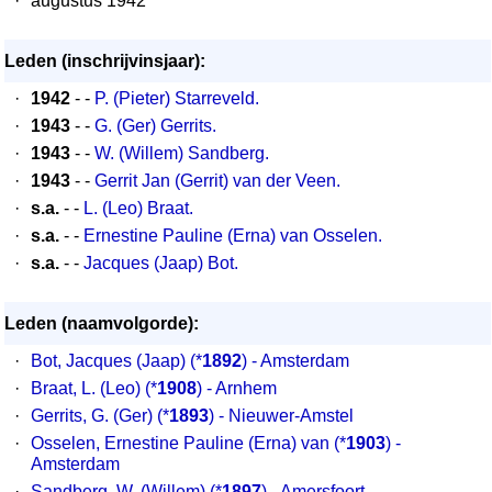
·
augustus 1942
Leden (inschrijvinsjaar):
·
1942
- -
P. (Pieter) Starreveld.
·
1943
- -
G. (Ger) Gerrits.
·
1943
- -
W. (Willem) Sandberg.
·
1943
- -
Gerrit Jan (Gerrit) van der Veen.
·
s.a.
- -
L. (Leo) Braat.
·
s.a.
- -
Ernestine Pauline (Erna) van Osselen.
·
s.a.
- -
Jacques (Jaap) Bot.
Leden (naamvolgorde):
·
Bot, Jacques (Jaap) (*
1892
) - Amsterdam
·
Braat, L. (Leo) (*
1908
) - Arnhem
·
Gerrits, G. (Ger) (*
1893
) - Nieuwer-Amstel
·
Osselen, Ernestine Pauline (Erna) van (*
1903
) -
Amsterdam
·
Sandberg, W. (Willem) (*
1897
) - Amersfoort