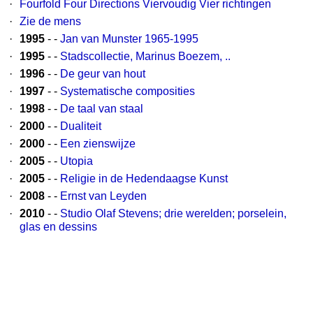
·
Fourfold Four Directions Viervoudig Vier richtingen
·
Zie de mens
·
1995
- -
Jan van Munster 1965-1995
·
1995
- -
Stadscollectie, Marinus Boezem, ..
·
1996
- -
De geur van hout
·
1997
- -
Systematische composities
·
1998
- -
De taal van staal
·
2000
- -
Dualiteit
·
2000
- -
Een zienswijze
·
2005
- -
Utopia
·
2005
- -
Religie in de Hedendaagse Kunst
·
2008
- -
Ernst van Leyden
·
2010
- -
Studio Olaf Stevens; drie werelden; porselein,
glas en dessins