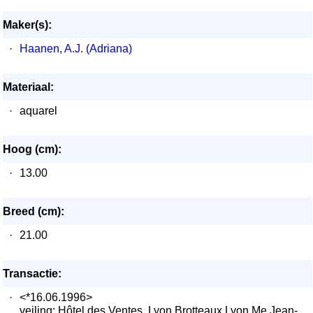
Maker(s):
·
Haanen, A.J. (Adriana)
Materiaal:
·
aquarel
Hoog (cm):
·
13.00
Breed (cm):
·
21.00
Transactie:
·
<*16.06.1996>
veiling: Hôtel des Ventes, Lyon Brotteaux Lyon Me Jean-