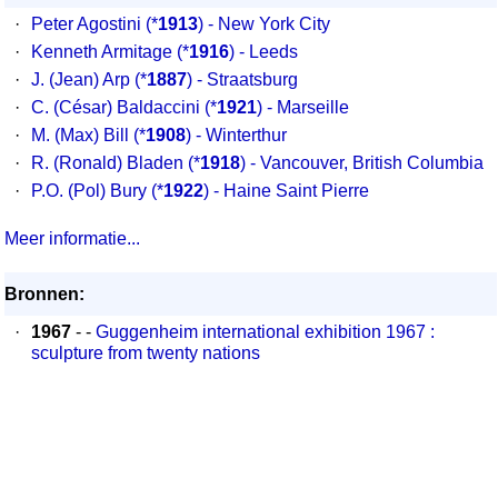
·
Peter Agostini
(*
1913
) - New York City
·
Kenneth Armitage
(*
1916
) - Leeds
·
J. (Jean) Arp
(*
1887
) - Straatsburg
·
C. (César) Baldaccini
(*
1921
) - Marseille
·
M. (Max) Bill
(*
1908
) - Winterthur
·
R. (Ronald) Bladen
(*
1918
) - Vancouver, British Columbia
·
P.O. (Pol) Bury
(*
1922
) - Haine Saint Pierre
Meer informatie...
Bronnen:
·
1967
- -
Guggenheim international exhibition 1967 :
sculpture from twenty nations