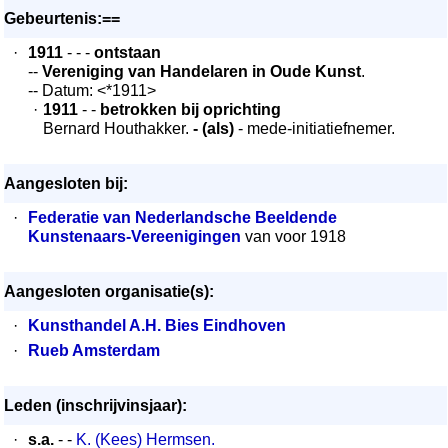
Gebeurtenis:==
·
1911
- - -
ontstaan
--
Vereniging van Handelaren in Oude Kunst
.
-- Datum: <*1911>
·
1911
- -
betrokken bij oprichting
Bernard Houthakker.
- (als)
- mede-initiatiefnemer.
Aangesloten bij:
·
Federatie van Nederlandsche Beeldende
Kunstenaars-Vereenigingen
van voor 1918
Aangesloten organisatie(s):
·
Kunsthandel A.H. Bies Eindhoven
·
Rueb Amsterdam
Leden (inschrijvinsjaar):
·
s.a.
- -
K. (Kees) Hermsen.