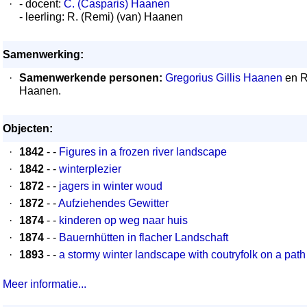
·
- docent:
C. (Casparis) Haanen
- leerling: R. (Remi) (van) Haanen
Samenwerking:
·
Samenwerkende personen:
Gregorius Gillis Haanen
en R
Haanen.
Objecten:
·
1842
- -
Figures in a frozen river landscape
·
1842
- -
winterplezier
·
1872
- -
jagers in winter woud
·
1872
- -
Aufziehendes Gewitter
·
1874
- -
kinderen op weg naar huis
·
1874
- -
Bauernhütten in flacher Landschaft
·
1893
- -
a stormy winter landscape with coutryfolk on a path
Meer informatie...