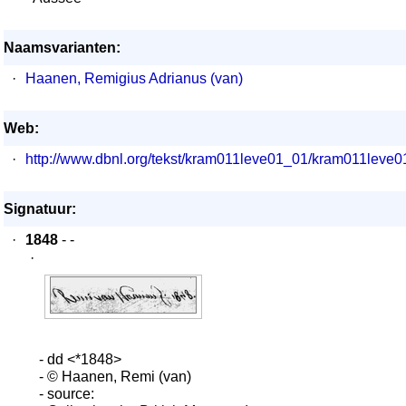
Naamsvarianten:
·
Haanen, Remigius Adrianus (van)
Web:
·
http://www.dbnl.org/tekst/kram011leve01_01/kram011lev
Signatuur:
·
1848
- -
·
- dd <*1848>
- © Haanen, Remi (van)
- source: