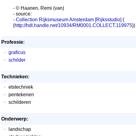
- © Haanen, Remi (van)
- source:
-
Collection Rijksmuseum Amsterdam [Rijksstudio]
(
(
http://hdl.handle.net/10934/RM0001.COLLECT.119975
))
Professie:
·
graficus
·
schilder
Technieken:
·
etstechniek
·
pentekenen
·
schilderen
Onderwerp:
·
landschap