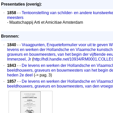
Presentaties (overig):
·
1858
- -
Tentoonstelling van schilder- en andere kunstwerk
meesters
- Maatschappij Arti et Amicitiae Amsterdam
Bronnen:
·
1840
- -
Vraagpunten, Enqueteformulier voor uit te geven We
levens en werken der Hollandsche en Vlaamsche kunstschi
graveurs en bouwmeesters, van het begin der vijftiende eeu
Immerzeel, Jr
(
http://hdl.handle.net/10934/RM0001.COLL
·
1843
- -
De levens en werken der Hollandsche en Vlaamsch
beeldhouwers, graveurs en bouwmeesters van het begin de
heden 2e deel
(-> pag. 3)
·
1857
- -
De levens en werken der Hollandsche en Vlaamsch
beeldhouwers, graveurs en bouwmeesters, van den vroegste