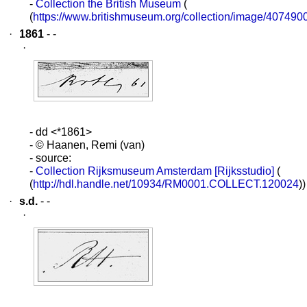
-
Collection the British Museum
(
(
https://www.britishmuseum.org/collection/image/407490
·
1861
- -
·
- dd <*1861>
- © Haanen, Remi (van)
- source:
-
Collection Rijksmuseum Amsterdam [Rijksstudio]
(
(
http://hdl.handle.net/10934/RM0001.COLLECT.120024
))
·
s.d.
- -
·