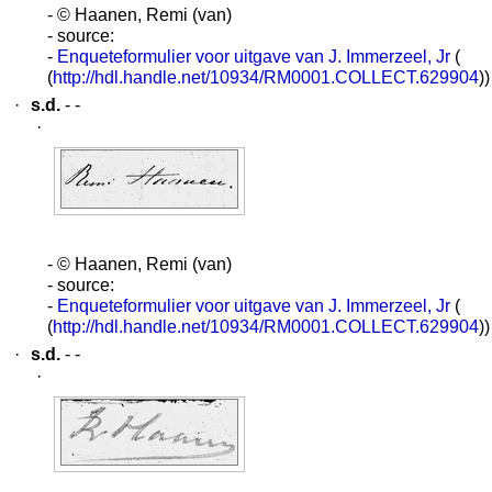
- © Haanen, Remi (van)
- source:
-
Enqueteformulier voor uitgave van J. Immerzeel, Jr
(
(
http://hdl.handle.net/10934/RM0001.COLLECT.629904
))
·
s.d.
- -
·
- © Haanen, Remi (van)
- source:
-
Enqueteformulier voor uitgave van J. Immerzeel, Jr
(
(
http://hdl.handle.net/10934/RM0001.COLLECT.629904
))
·
s.d.
- -
·