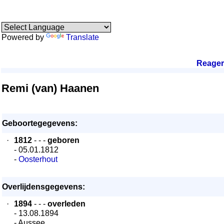
Powered by
Translate
Reage
Remi (van) Haanen
Geboortegegevens:
·
1812
- - -
geboren
- 05.01.1812
-
Oosterhout
Overlijdensgegevens:
·
1894
- - -
overleden
- 13.08.1894
- Aussee