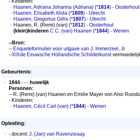
- Kinderen:
·
Haanen, Adriana Johanna (Adriana)
(*
1814
) - Oosterhout
·
Haanen, Elisabeth Alida
(*
1809
) - Utrecht
·
Haanen, Gregorius Gillis
(*
1807
) - Utrecht
·
Haanen, R. (Remi) (van)
(*
1812
) - Oosterhout
(klein)kinderen
C.C. (van) Haanen
(*
1844
) - Wenen
--Bron:
--
Enqueteformulier voor uitgave van J. Immerzeel, Jr
--
XIXde Eeuwsche Hollandsche Schilderkunst
vermoedelij
Gebeurtenis:
·
1844
- - -
huwelijk
Personen:
-- R. (Remi) (van) Haanen en Emilie Mayer von Also Russ
- Kinderen:
·
Haanen, Cécil Carl (van)
(*
1844
) - Wenen
Opleiding:
·
- docent:
J. (Jan) van Ravenzwaay