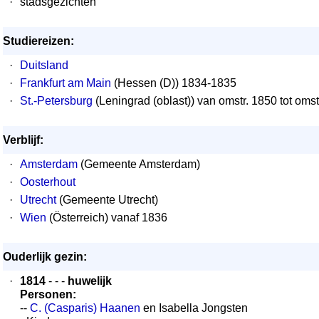
·
stadsgezichten
Studiereizen:
·
Duitsland
·
Frankfurt am Main
(Hessen (D)) 1834-1835
·
St.-Petersburg
(Leningrad (oblast)) van omstr. 1850 tot omst
Verblijf:
·
Amsterdam
(Gemeente Amsterdam)
·
Oosterhout
·
Utrecht
(Gemeente Utrecht)
·
Wien
(Österreich) vanaf 1836
Ouderlijk gezin:
·
1814
- - -
huwelijk
Personen:
--
C. (Casparis) Haanen
en Isabella Jongsten