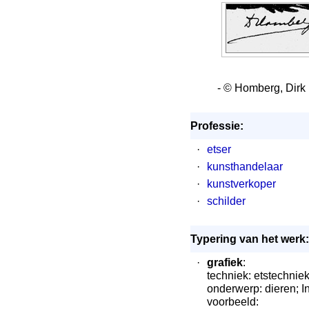
- © Homberg, Dirk
Professie:
·
etser
·
kunsthandelaar
·
kunstverkoper
·
schilder
Typering van het werk:
·
grafiek
:
techniek: etstechnie
onderwerp: dieren; I
voorbeeld: