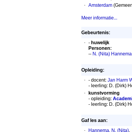
·
Amsterdam
(Gemeen
Meer informatie...
Gebeurtenis:
·
-
huwelijk
Personen:
--
N. (Nita) Hannema
Opleiding:
·
- docent:
Jan Harm W
- leerling: D. (Dirk)
·
kunstvorming
- opleiding:
Academi
- leerling: D. (Dirk)
Gaf les aan:
·
Hannema, N. (Nita)
.