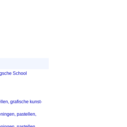
agsche School
llen, grafische kunst-
eningen, pastellen,
eningen, pastellen,