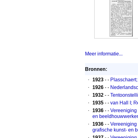
Meer informatie...
Bronnen:
·
1923
- -
Plasschaert
·
1926
- -
Nederlandsc
·
1932
- -
Tentoonstel
·
1935
- -
van Hall I; 
·
1936
- -
Vereeniging "
en beeldhouwwerke
·
1936
- -
Vereeniging 
grafische kunst- en
·
1937
- -
Vereeniging 