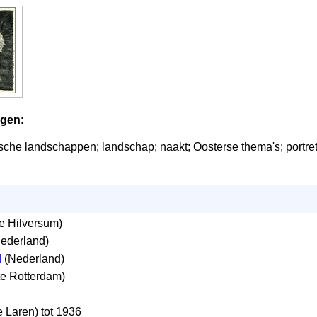
ngen
:
che landschappen; landschap; naakt; Oosterse thema's; portret;
 Hilversum)
ederland)
d
(Nederland)
e Rotterdam)
Laren) tot 1936