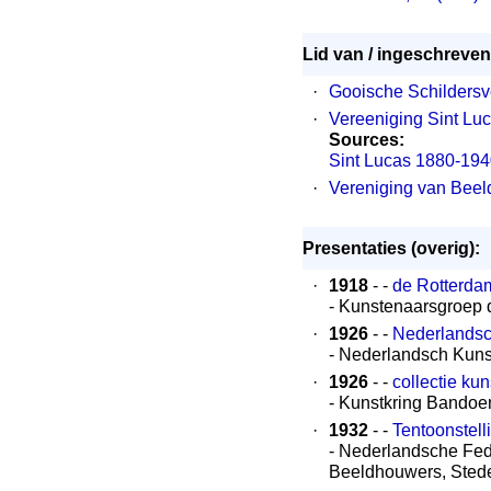
Lid van / ingeschreven 
·
Gooische Schildersv
·
Vereeniging Sint Lu
Sources:
Sint Lucas 1880-19
·
Vereniging van Bee
Presentaties (overig):
·
1918
- -
de Rotterd
- Kunstenaarsgroep 
·
1926
- -
Nederlandsc
- Nederlandsch Kun
·
1926
- -
collectie ku
- Kunstkring Bando
·
1932
- -
Tentoonstel
- Nederlandsche Fed
Beeldhouwers, Sted