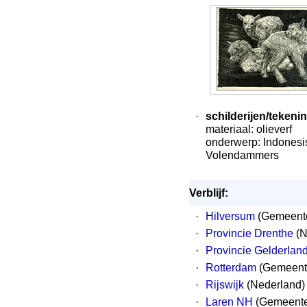
·
schilderijen/tekeni
materiaal: olieverf
onderwerp: Indonesis
Volendammers
Verblijf:
·
Hilversum
(Gemeente
·
Provincie Drenthe
(N
·
Provincie Gelderlan
·
Rotterdam
(Gemeent
·
Rijswijk
(Nederland)
·
Laren NH
(Gemeente 