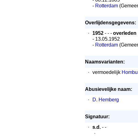
-
Rotterdam
(Gemeen
Overlijdensgegevens:
·
1952
- - -
overleden
- 13.05.1952
-
Rotterdam
(Gemeen
Naamsvarianten:
·
vermoedelijk
Hombur
Abusievelijke naam:
·
D. Hemberg
Signatuur:
·
s.d.
- -
·