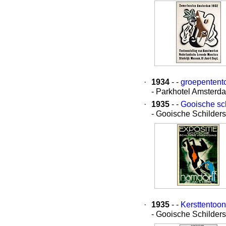
·
1934
- -
groepentento
- Parkhotel Amsterd
·
1935
- -
Gooische sc
- Gooische Schilder
·
1935
- -
Kersttentoon
- Gooische Schilder