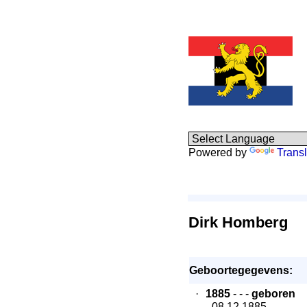
Powered by
Transl
Dirk Homberg
Geboortegegevens:
·
1885
- - -
geboren
- 08.12.1885