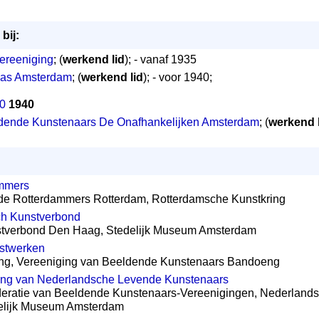
bij:
ereeniging
; (
werkend lid
); - vanaf 1935
cas Amsterdam
; (
werkend lid
); - voor 1940;
40
1940
ldende Kunstenaars De Onafhankelijken Amsterdam
; (
werkend 
ammers
de Rotterdammers Rotterdam, Rotterdamsche Kunstkring
h Kunstverbond
stverbond Den Haag, Stedelijk Museum Amsterdam
nstwerken
eng, Vereeniging van Beeldende Kunstenaars Bandoeng
ling van Nederlandsche Levende Kunstenaars
eratie van Beeldende Kunstenaars-Vereenigingen, Nederlands
elijk Museum Amsterdam