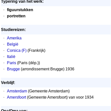
Typering van het werk:
·
figuurstukken
·
portretten
Studiereizen:
·
Amerika
·
België
·
Corsica (F)
(Frankrijk)
·
Italië
·
Paris
(Paris (dép.))
·
Brugge
(arrondissement Brugge) 1936
Verblijf:
·
Amsterdam
(Gemeente Amsterdam)
·
Amersfoort
(Gemeente Amersfoort) van voor 1934
Opa/Oma van: