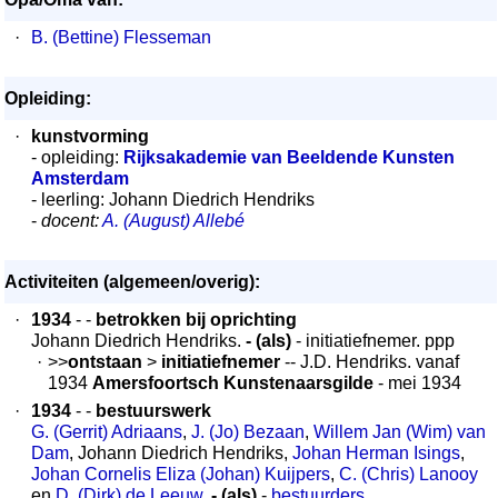
·
B. (Bettine) Flesseman
Opleiding:
·
kunstvorming
- opleiding:
Rijksakademie van Beeldende Kunsten
Amsterdam
- leerling: Johann Diedrich Hendriks
-
docent:
A. (August) Allebé
Activiteiten (algemeen/overig):
·
1934
- -
betrokken bij oprichting
Johann Diedrich Hendriks.
- (als)
- initiatiefnemer. ppp
·
>>
ontstaan
>
initiatiefnemer
-- J.D. Hendriks. vanaf
1934
Amersfoortsch Kunstenaarsgilde
- mei 1934
·
1934
- -
bestuurswerk
G. (Gerrit) Adriaans
,
J. (Jo) Bezaan
,
Willem Jan (Wim) van
Dam
, Johann Diedrich Hendriks,
Johan Herman Isings
,
Johan Cornelis Eliza (Johan) Kuijpers
,
C. (Chris) Lanooy
en
D. (Dirk) de Leeuw
.
- (als)
-
bestuurders
.