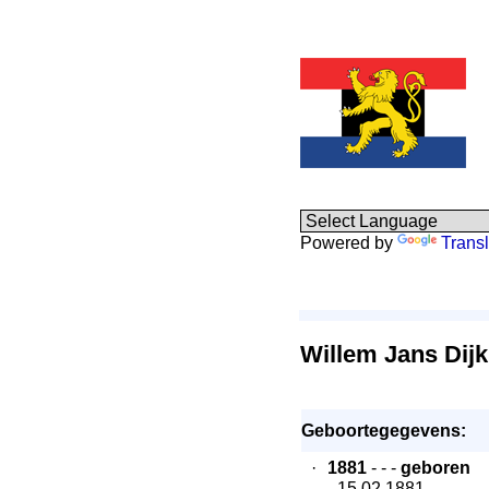
Powered by
Transl
Willem Jans Dijk
Geboortegegevens:
·
1881
- - -
geboren
- 15.02.1881