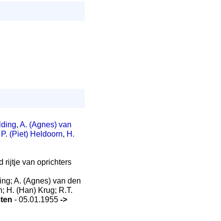
lding
,
A. (Agnes) van
,
P. (Piet) Heldoorn
,
H.
 rijtje van oprichters
ing; A. (Agnes) van den
; H. (Han) Krug; R.T.
sten
- 05.01.1955
->