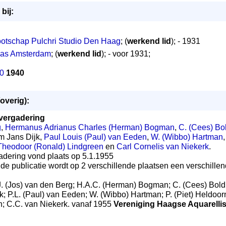
bij:
otschap Pulchri Studio Den Haag
; (
werkend lid
); - 1931
cas Amsterdam
; (
werkend lid
); - voor 1931;
40
1940
overig):
vergadering
g
,
Hermanus Adrianus Charles (Herman) Bogman
,
C. (Cees) Bo
em Jans Dijk,
Paul Louis (Paul) van Eeden
,
W. (Wibbo) Hartman
Theodoor (Ronald) Lindgreen
en
Carl Cornelis van Niekerk
.
gadering vond plaats op 5.1.1955
 de publicatie wordt op 2 verschillende plaatsen een verschillend
J. (Jos) van den Berg; H.A.C. (Herman) Bogman; C. (Cees) Bold
k; P.L. (Paul) van Eeden; W. (Wibbo) Hartman; P. (Piet) Heldoorn
n; C.C. van Niekerk. vanaf 1955
Vereniging Haagse Aquarelli