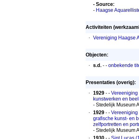
- Source:
-
Haagse Aquarellist
Activiteiten (werkzaa
·
Vereniging Haagse A
Objecten:
·
s.d.
- -
onbekende tit
Presentaties (overig):
·
1929
- -
Vereeniging "
kunstwerken en beel
- Stedelijk Museum 
·
1929
- -
Vereeniging "
grafische kunst- en 
zelfportretten en por
- Stedelijk Museum 
·
1930
- -
Sint Lucas (