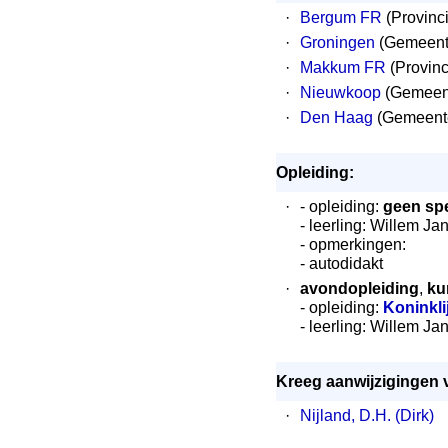
·
Bergum FR
(Provinci
·
Groningen
(Gemeent
·
Makkum FR
(Provinc
·
Nieuwkoop
(Gemeen
·
Den Haag
(Gemeente
Opleiding:
·
- opleiding:
geen spe
- leerling: Willem Ja
- opmerkingen:
- autodidakt
·
avondopleiding
,
ku
- opleiding:
Koninkl
- leerling: Willem Ja
Kreeg aanwijzigingen 
·
Nijland, D.H. (Dirk)