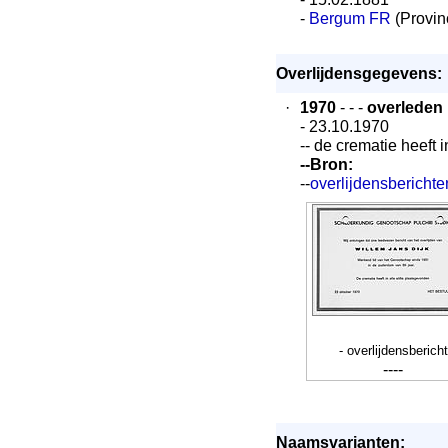
-
Bergum FR
(Provin
Overlijdensgegevens:
·
1970
- - -
overleden
- 23.10.1970
-- de crematie heeft i
--Bron:
--
overlijdensbericht
- overlijdensbericht
----
Naamsvarianten: