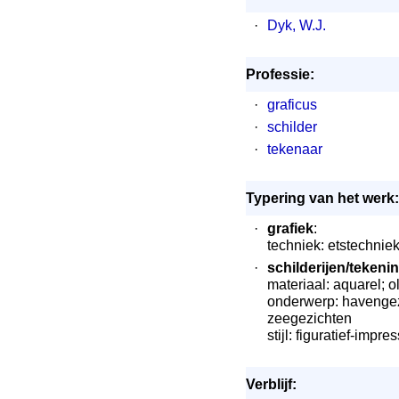
·
Dyk, W.J.
Professie:
·
graficus
·
schilder
·
tekenaar
Typering van het werk:
·
grafiek
:
techniek: etstechnie
·
schilderijen/tekeni
materiaal: aquarel; ol
onderwerp: havengez
zeegezichten
stijl: figuratief-impre
Verblijf: