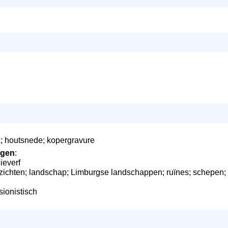
k; houtsnede; kopergravure
ngen
:
ieverf
ichten; landschap; Limburgse landschappen; ruïnes; schepen; t
ssionistisch