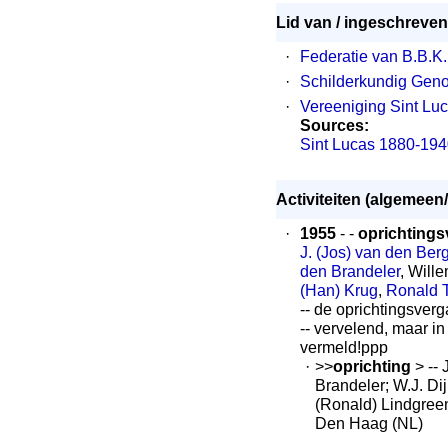
Lid van / ingeschreven 
·
Federatie van B.B.K.
·
Schilderkundig Geno
·
Vereeniging Sint Lu
Sources:
Sint Lucas 1880-19
Activiteiten (algemeen/
·
1955
- -
oprichtings
J. (Jos) van den Ber
den Brandeler
, Will
(Han) Krug
,
Ronald 
-- de oprichtingsver
-- vervelend, maar in
vermeld!ppp
·
>>
oprichting
> -- 
Brandeler; W.J. Dij
(Ronald) Lindgree
Den Haag (NL)