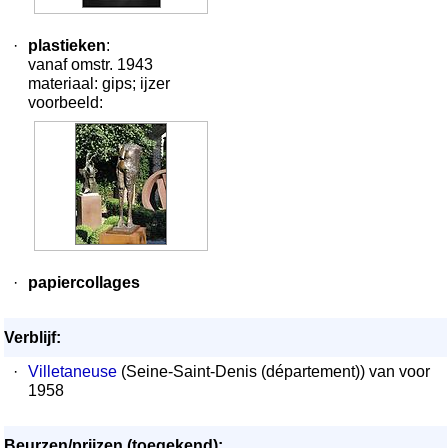
·
plastieken
:
vanaf omstr. 1943
materiaal: gips; ijzer
voorbeeld:
·
papiercollages
Verblijf:
·
Villetaneuse
(Seine-Saint-Denis (département)) van voor
1958
Beurzen/prijzen (toegekend):