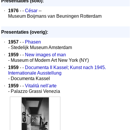
Presentaties (solo):
·
1976
- -
César
--
Museum Boijmans van Beuningen Rotterdam
Presentaties (overig):
·
1957
- -
Phasen
- Stedelijk Museum Amsterdam
·
1959
- -
New images of man
- Museum of Modern Art New York (NY)
·
1959
- -
Documenta II Kassel; Kunst nach 1945.
Internationale Ausstellung
- Documenta Kassel
·
1959
- -
Vitalità nell'arte
- Palazzo Grassi Venezia