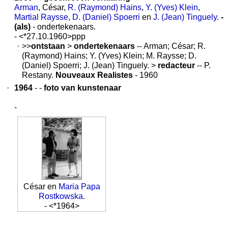
Arman
, César,
R. (Raymond) Hains
,
Y. (Yves) Klein
,
Martial Raysse
,
D. (Daniel) Spoerri
en
J. (Jean) Tinguely
.
-
(als)
- ondertekenaars.
- <*27.10.1960>ppp
·
>>
ontstaan
>
ondertekenaars
-- Arman; César; R.
(Raymond) Hains; Y. (Yves) Klein; M. Raysse; D.
(Daniel) Spoerri; J. (Jean) Tinguely. >
redacteur
-- P.
Restany.
Nouveaux Realistes
- 1960
·
1964
- -
foto van kunstenaar
-
César en
Maria Papa
Rostkowska
.
- <*1964>