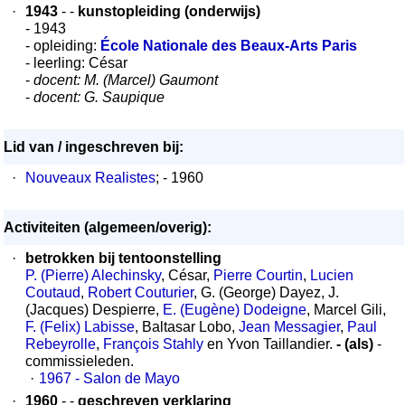
·
1943
- -
kunstopleiding (onderwijs)
- 1943
- opleiding:
École Nationale des Beaux-Arts Paris
- leerling: César
-
docent: M. (Marcel) Gaumont
-
docent: G. Saupique
Lid van / ingeschreven bij:
·
Nouveaux Realistes
; - 1960
Activiteiten (algemeen/overig):
·
betrokken bij tentoonstelling
P. (Pierre) Alechinsky
, César,
Pierre Courtin
,
Lucien
Coutaud
,
Robert Couturier
, G. (George) Dayez, J.
(Jacques) Despierre,
E. (Eugène) Dodeigne
, Marcel Gili,
F. (Felix) Labisse
, Baltasar Lobo,
Jean Messagier
,
Paul
Rebeyrolle
,
François Stahly
en Yvon Taillandier.
- (als)
-
commissieleden.
·
1967 - Salon de Mayo
·
1960
- -
geschreven verklaring