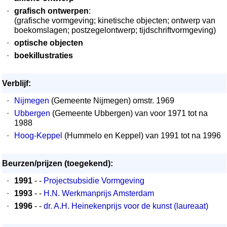
·
grafisch ontwerpen
:
(grafische vormgeving; kinetische objecten; ontwerp van
boekomslagen; postzegelontwerp; tijdschriftvormgeving)
·
optische objecten
·
boekillustraties
Verblijf:
·
Nijmegen
(Gemeente Nijmegen) omstr. 1969
·
Ubbergen
(Gemeente Ubbergen) van voor 1971 tot na
1988
·
Hoog-Keppel
(Hummelo en Keppel) van 1991 tot na 1996
Beurzen/prijzen (toegekend):
·
1991
- -
Projectsubsidie Vormgeving
·
1993
- -
H.N. Werkmanprijs Amsterdam
·
1996
- -
dr. A.H. Heinekenprijs voor de kunst (laureaat)