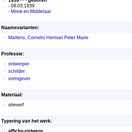
·
1939
- - -
geboren
- 08.03.1939
-
Mook en Middelaar
Naamsvarianten:
·
Martens, Cornelis Herman Peter Marie
Professie:
·
ontwerper
·
schilder
·
vormgever
Materiaal:
·
olieverf
Typering van het werk:
·
affiche-ontwerp