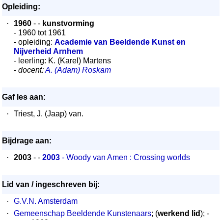
Opleiding:
·
1960
- -
kunstvorming
- 1960 tot 1961
- opleiding:
Academie van Beeldende Kunst en
Nijverheid Arnhem
- leerling: K. (Karel) Martens
-
docent:
A. (Adam) Roskam
Gaf les aan:
·
Triest, J. (Jaap) van.
Bijdrage aan:
·
2003
- -
2003
- Woody van Amen : Crossing worlds
Lid van / ingeschreven bij:
·
G.V.N. Amsterdam
·
Gemeenschap Beeldende Kunstenaars
; (
werkend lid
); -