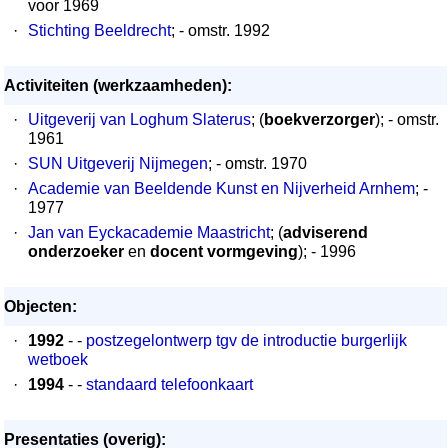
voor 1969
·
Stichting Beeldrecht
; - omstr. 1992
Activiteiten (werkzaamheden):
·
Uitgeverij van Loghum Slaterus
; (
boekverzorger
); - omstr.
1961
·
SUN Uitgeverij Nijmegen
; - omstr. 1970
·
Academie van Beeldende Kunst en Nijverheid Arnhem
; -
1977
·
Jan van Eyckacademie Maastricht
; (
adviserend
onderzoeker
en
docent vormgeving
); - 1996
Objecten:
·
1992
- -
postzegelontwerp tgv de introductie burgerlijk
wetboek
·
1994
- -
standaard telefoonkaart
Presentaties (overig):