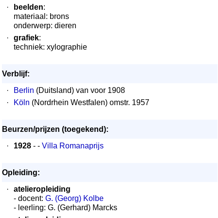
·
beelden
:
materiaal: brons
onderwerp: dieren
·
grafiek
:
techniek: xylographie
Verblijf:
·
Berlin
(Duitsland) van voor 1908
·
Köln
(Nordrhein Westfalen) omstr. 1957
Beurzen/prijzen (toegekend):
·
1928
- -
Villa Romanaprijs
Opleiding:
·
atelieropleiding
- docent:
G. (Georg) Kolbe
- leerling: G. (Gerhard) Marcks