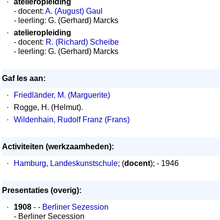
·
atelieropleiding
- docent:
A. (August) Gaul
- leerling: G. (Gerhard) Marcks
·
atelieropleiding
- docent:
R. (Richard) Scheibe
- leerling: G. (Gerhard) Marcks
Gaf les aan:
·
Friedländer, M. (Marguerite)
·
Rogge, H. (Helmut).
·
Wildenhain, Rudolf Franz (Frans)
Activiteiten (werkzaamheden):
·
Hamburg, Landeskunstschule
; (
docent
); - 1946
Presentaties (overig):
·
1908
- -
Berliner Sezession
- Berliner Secession