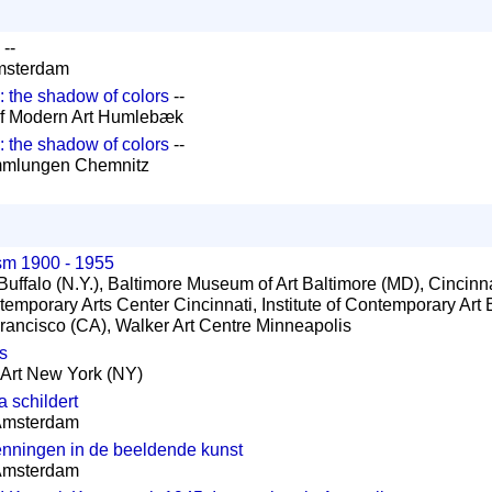
--
msterdam
 the shadow of colors
--
f Modern Art Humlebæk
 the shadow of colors
--
mmlungen Chemnitz
sm 1900 - 1955
y Buffalo (N.Y.), Baltimore Museum of Art Baltimore (MD), Cincin
temporary Arts Center Cincinnati, Institute of Contemporary Art
rancisco (CA), Walker Art Centre Minneapolis
s
Art New York (NY)
 schildert
 Amsterdam
enningen in de beeldende kunst
 Amsterdam