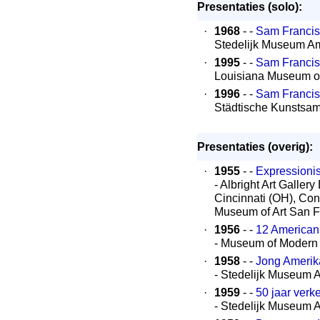
Presentaties (solo):
·
1968
- -
Sam Francis
Stedelijk Museum A
·
1995
- -
Sam Francis:
Louisiana Museum o
·
1996
- -
Sam Francis:
Städtische Kunstsa
Presentaties (overig):
·
1955
- -
Expressioni
- Albright Art Galler
Cincinnati (OH), Con
Museum of Art San F
·
1956
- -
12 American
- Museum of Modern 
·
1958
- -
Jong Amerika
- Stedelijk Museum
·
1959
- -
50 jaar verk
- Stedelijk Museum