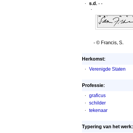
·
s.d.
- -
·
- © Francis, S.
Herkomst:
·
Verenigde Staten
Professie:
·
graficus
·
schilder
·
tekenaar
Typering van het werk: