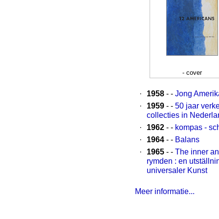
- cover
·
1958
- -
Jong Amerika
·
1959
- -
50 jaar verk
collecties in Nederl
·
1962
- -
kompas - schi
·
1964
- -
Balans
·
1965
- -
The inner and
rymden : en utställn
universaler Kunst
Meer informatie...