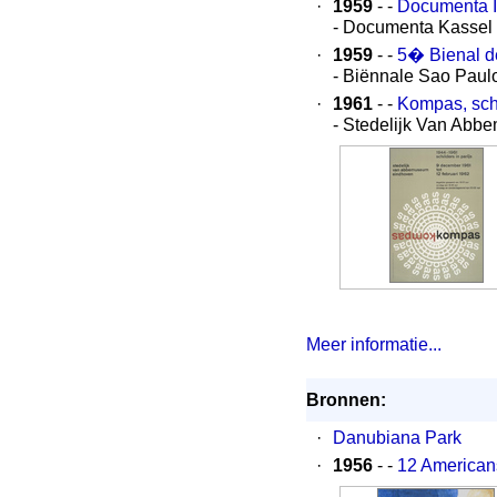
·
1959
- -
Documenta II
- Documenta Kassel
·
1959
- -
5� Bienal d
- Biënnale Sao Pau
·
1961
- -
Kompas, schil
- Stedelijk Van Ab
Meer informatie...
Bronnen:
·
Danubiana Park
·
1956
- -
12 American