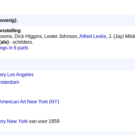
overig):
onstelling
ooms, Dick Higgins, Lester Johnson,
Alfred Leslie
, J. (Jay) Mild
 (als)
- schilders.
gs in 6 parts
lery Los Angeles
msterdam
American Art New York (NY)
ery New York
van voor 1959