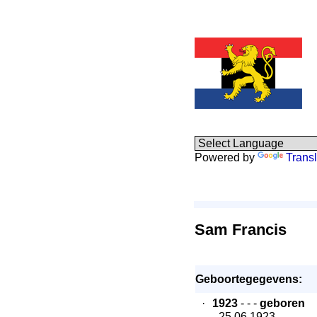
Powered by
Transl
Sam Francis
Geboortegegevens:
·
1923
- - -
geboren
- 25.06.1923