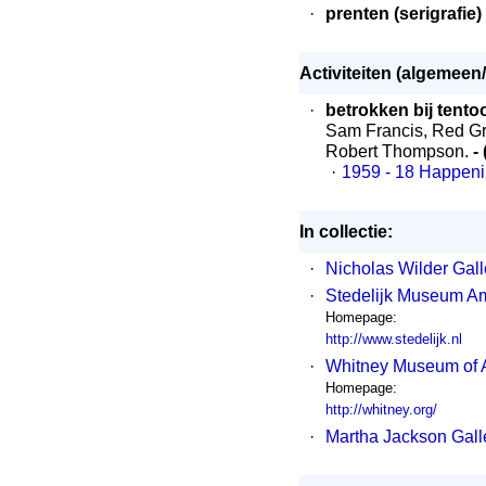
·
prenten (serigrafie)
Activiteiten (algemeen/
·
betrokken bij tento
Sam Francis, Red Gr
Robert Thompson.
-
·
1959 - 18 Happenin
In collectie:
·
Nicholas Wilder Gal
·
Stedelijk Museum A
Homepage:
http://www.stedelijk.nl
·
Whitney Museum of 
Homepage:
http://whitney.org/
·
Martha Jackson Gall