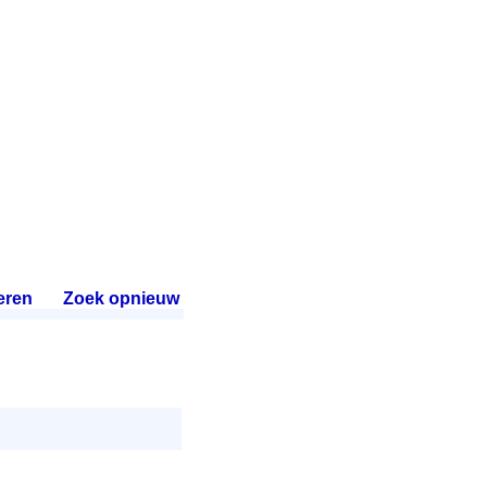
eren
.
Zoek opnieuw
.