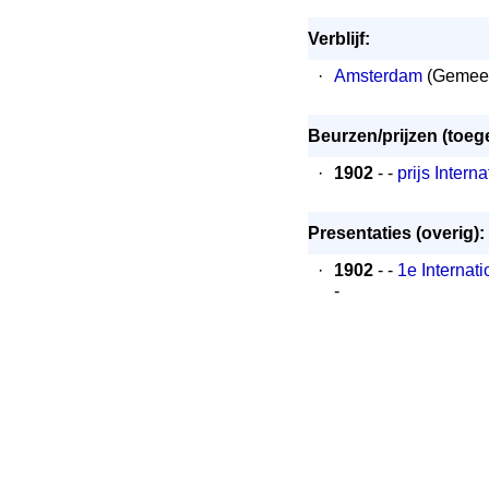
Verblijf:
·
Amsterdam
(Gemeen
Beurzen/prijzen (toeg
·
1902
- -
prijs Inter
Presentaties (overig):
·
1902
- -
1e Internat
-