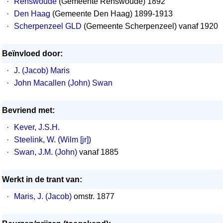
·
Renswoude
(Gemeente Renswoude) 1892
·
Den Haag
(Gemeente Den Haag) 1899-1913
·
Scherpenzeel GLD
(Gemeente Scherpenzeel) vanaf 1920
Beïnvloed door:
·
J. (Jacob) Maris
·
John Macallen (John) Swan
Bevriend met:
·
Kever, J.S.H.
·
Steelink, W. (Wilm [jr])
·
Swan, J.M. (John)
vanaf 1885
Werkt in de trant van:
·
Maris, J. (Jacob)
omstr. 1877