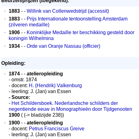
Beurzen/prijzen (toegekend):
·
1883
- -
Willink van Collenwedstrijd (accessit)
·
1883
- -
Prijs Internationale tentoonstelling Amsterdam
(zilveren medaille)
·
1906
- -
Koninklijke Medaille ter beschikking gesteld door
koningin Wilhelmina
·
1934
- -
Orde van Oranje Nassau (officier)
Opleiding:
·
1874
- -
atelieropleiding
- omstr. 1874
- docent:
H. (Hendrik) Valkenburg
- leerling: J. (Jan) van Essen
- Source:
-
Het Schildersboek. Nederlandsche schilders der
negentiende eeuw in Monographieën door Tijdgenooten
1900
( (-> bladzijde 238))
·
1900
- -
atelieropleiding
- docent:
Petrus Franciscus Greive
- leerling: J. (Jan) van Essen