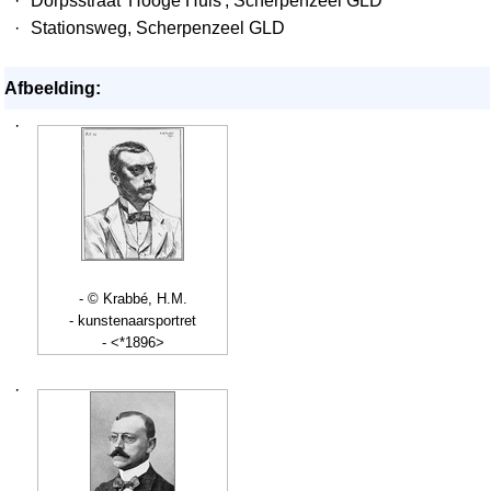
·
Dorpsstraat 'Hooge Huis', Scherpenzeel GLD
·
Stationsweg, Scherpenzeel GLD
Afbeelding:
·
- © Krabbé, H.M.
- kunstenaarsportret
- <*1896>
·