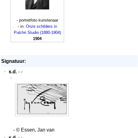
- portretfoto kunstenaar
- in:
Onze schilders in
Pulchri Studio (1880-1904)
1904
Signatuur:
·
s.d.
- -
·
- © Essen, Jan van
·
s.d.
- -