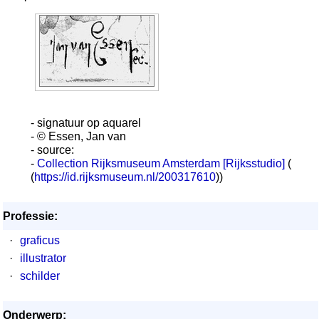
·
- signatuur op aquarel
- © Essen, Jan van
- source:
-
Collection Rijksmuseum Amsterdam [Rijksstudio]
(
(
https://id.rijksmuseum.nl/200317610
))
Professie:
·
graficus
·
illustrator
·
schilder
Onderwerp: