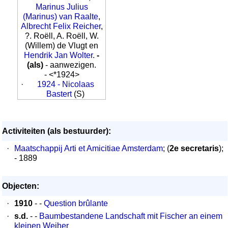
Marinus Julius
(Marinus) van Raalte
,
Albrecht Felix Reicher
,
?. Roëll, A. Roëll, W.
(Willem) de Vlugt en
Hendrik Jan Wolter
.
-
(als)
- aanwezigen.
- <*1924>
·
1924 - Nicolaas
Bastert
(S)
Activiteiten (als bestuurder):
·
Maatschappij Arti et Amicitiae Amsterdam
; (
2e secretaris
);
- 1889
Objecten:
·
1910
- -
Question brûlante
·
s.d.
- -
Baumbestandene Landschaft mit Fischer an einem
kleinen Weiher