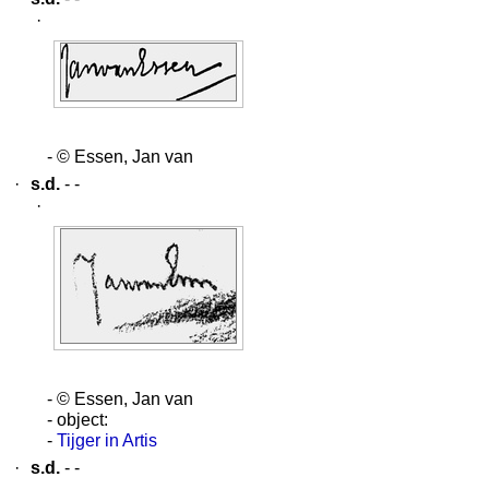
·
- © Essen, Jan van
·
s.d.
- -
·
- © Essen, Jan van
- object:
-
Tijger in Artis
·
s.d.
- -