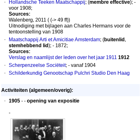
·
Hollandsche Teeken Maatschappij
; (
membre effective
); -
voor 1908;
Sources:
Walenberg, 2011 ( (-> 49 ff))
Uitnodiging met bijlagen aan Charles Hermans voor de
tentoonstelling van 1908
·
Maatschappij Arti et Amicitiae Amsterdam
; (
buitenlid
,
stemhebbend lid
); - 1872;
Sources:
Verslag en naamlijst der leden over het jaar 1911
1912
·
Scherpenzeelse Sociëteit
; - vanaf 1904
·
Schilderkundig Genootschap Pulchri Studio Den Haag
Activiteiten (algemeen/overig):
·
1905
- -
opening van expositie
-