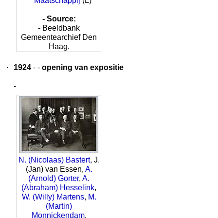
Maatschappij
(L)
- Source:
- Beeldbank
Gemeentearchief Den
Haag.
·
1924
- -
opening van expositie
-
N. (Nicolaas) Bastert
, J.
(Jan) van Essen,
A.
(Arnold) Gorter
,
A.
(Abraham) Hesselink
,
W. (Willy) Martens
,
M.
(Martin)
Monnickendam
,