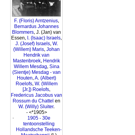
F. (Floris) Arntzenius
,
Bernardus Johannes
Blommers
, J. (Jan) van
Essen,
I. (Isaac) Israels
,
J. (Josef) Israels
,
W.
(Willem) Maris
,
Johan
Hendrik van
Mastenbroek
,
Hendrik
Willem Mesdag
,
Sina
(Sientje) Mesdag - van
Houten
,
A. (Albert)
Roelofs
,
W. (Willem
[Jr.]) Roelofs
,
Fredericus Jacobus van
Rossum du Chattel
en
W. (Willy) Sluiter
.
- <*1905>
·
1905 - 30e
tentoonstelling
Hollandsche Teeken-