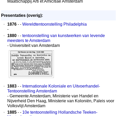
Maatschappij Arti et Amicitiae Amsterdam
Presentaties (overig):
·
1876
- -
Wereldtentoonstelling Philadelphia
-
·
1880
- -
tentoonstelling van kunstwerken van levende
meesters te Amsterdam
- Universiteit van Amsterdam
·
1883
- -
Internationale Koloniale en Uitvoerhandel-
Tentoonstelling Amsterdam
- Gemeente Amsterdam, Ministerie van Handel en
Nijverheid Den Haag, Ministerie van Koloniën, Paleis voor
Volksvlijt Amsterdam
·
1885
- -
10e tentoonstelling Hollandsche Teeken-