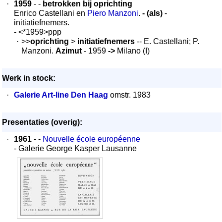
·
1959
- -
betrokken bij oprichting
Enrico Castellani en
Piero Manzoni
.
- (als)
-
initiatiefnemers.
- <*1959>ppp
·
>>
oprichting
>
initiatiefnemers
-- E. Castellani; P.
Manzoni.
Azimut
- 1959
->
Milano (I)
Werk in stock:
·
Galerie Art-line Den Haag
omstr. 1983
Presentaties (overig):
·
1961
- -
Nouvelle école européenne
- Galerie George Kasper Lausanne