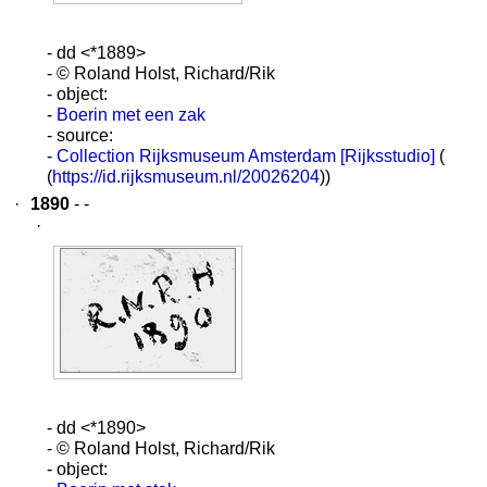
- dd <*1889>
- © Roland Holst, Richard/Rik
- object:
-
Boerin met een zak
- source:
-
Collection Rijksmuseum Amsterdam [Rijksstudio]
(
(
https://id.rijksmuseum.nl/20026204
))
·
1890
- -
·
- dd <*1890>
- © Roland Holst, Richard/Rik
- object: