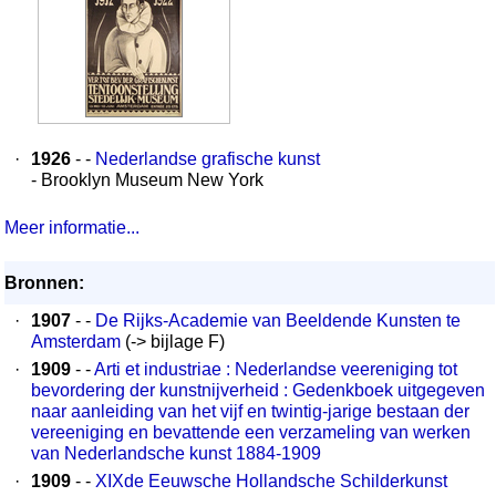
·
1926
- -
Nederlandse grafische kunst
- Brooklyn Museum New York
Meer informatie...
Bronnen:
·
1907
- -
De Rijks-Academie van Beeldende Kunsten te
Amsterdam
(-> bijlage F)
·
1909
- -
Arti et industriae : Nederlandse veereniging tot
bevordering der kunstnijverheid : Gedenkboek uitgegeven
naar aanleiding van het vijf en twintig-jarige bestaan der
vereeniging en bevattende een verzameling van werken
van Nederlandsche kunst 1884-1909
·
1909
- -
XIXde Eeuwsche Hollandsche Schilderkunst