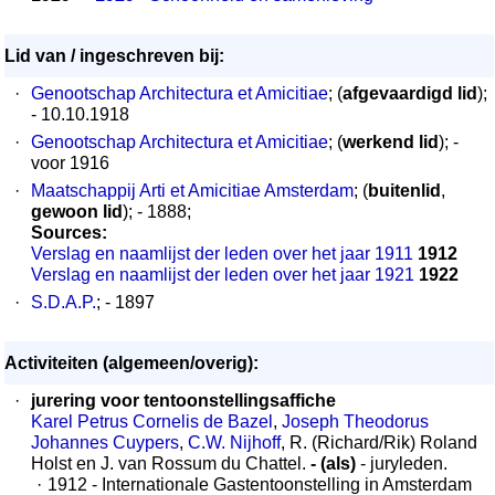
Lid van / ingeschreven bij:
·
Genootschap Architectura et Amicitiae
; (
afgevaardigd lid
);
- 10.10.1918
·
Genootschap Architectura et Amicitiae
; (
werkend lid
); -
voor 1916
·
Maatschappij Arti et Amicitiae Amsterdam
; (
buitenlid
,
gewoon lid
); - 1888;
Sources:
Verslag en naamlijst der leden over het jaar 1911
1912
Verslag en naamlijst der leden over het jaar 1921
1922
·
S.D.A.P.
; - 1897
Activiteiten (algemeen/overig):
·
jurering voor tentoonstellingsaffiche
Karel Petrus Cornelis de Bazel
,
Joseph Theodorus
Johannes Cuypers
,
C.W. Nijhoff
, R. (Richard/Rik) Roland
Holst en J. van Rossum du Chattel.
- (als)
- juryleden.
·
1912 - Internationale Gastentoonstelling in Amsterdam