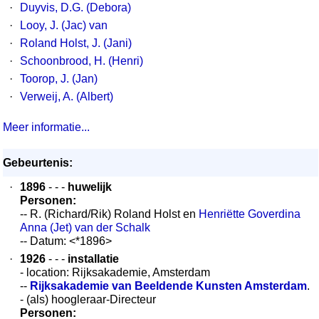
·
Duyvis, D.G. (Debora)
·
Looy, J. (Jac) van
·
Roland Holst, J. (Jani)
·
Schoonbrood, H. (Henri)
·
Toorop, J. (Jan)
·
Verweij, A. (Albert)
Meer informatie...
Gebeurtenis:
·
1896
- - -
huwelijk
Personen:
-- R. (Richard/Rik) Roland Holst en
Henriëtte Goverdina
Anna (Jet) van der Schalk
-- Datum: <*1896>
·
1926
- - -
installatie
- location: Rijksakademie, Amsterdam
--
Rijksakademie van Beeldende Kunsten Amsterdam
.
- (als) hoogleraar-Directeur
Personen: