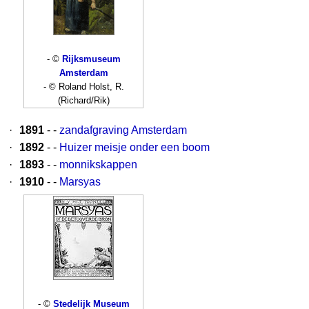
- ©
Rijksmuseum
Amsterdam
- © Roland Holst, R.
(Richard/Rik)
·
1891
- -
zandafgraving Amsterdam
·
1892
- -
Huizer meisje onder een boom
·
1893
- -
monnikskappen
·
1910
- -
Marsyas
- ©
Stedelijk Museum