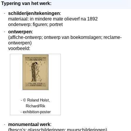
Typering van het werk:
·
schilderijen/tekeningen
:
materiaal: in mindere mate olieverf na 1892
onderwerp: figuren; portret
·
ontwerpen
:
(affiche-ontwerp; ontwerp van boekomslagen; reclame-
ontwerpen)
voorbeeld:
- © Roland Holst,
Richard/Rik
- exhibition-poster
·
monumentaal werk
:
(fresco's; glasschilderingen; muurschilderingen)