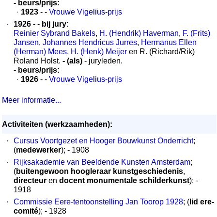
- beurs/prijs:
·
1923
- -
Vrouwe Vigelius-prijs
·
1926
- -
bij jury:
Reinier Sybrand Bakels
,
H. (Hendrik) Haverman
,
F. (Frits)
Jansen
,
Johannes Hendricus Jurres
,
Hermanus Ellen
(Herman) Mees
,
H. (Henk) Meijer
en R. (Richard/Rik)
Roland Holst.
- (als)
- juryleden.
- beurs/prijs:
·
1926
- -
Vrouwe Vigelius-prijs
Meer informatie...
Activiteiten (werkzaamheden):
·
Cursus Voortgezet en Hooger Bouwkunst Onderricht
;
(
medewerker
); - 1908
·
Rijksakademie van Beeldende Kunsten Amsterdam
;
(
buitengewoon hoogleraar kunstgeschiedenis
,
directeur
en
docent monumentale schilderkunst
); -
1918
·
Commissie Eere-tentoonstelling Jan Toorop 1928
; (
lid ere-
comité
); - 1928