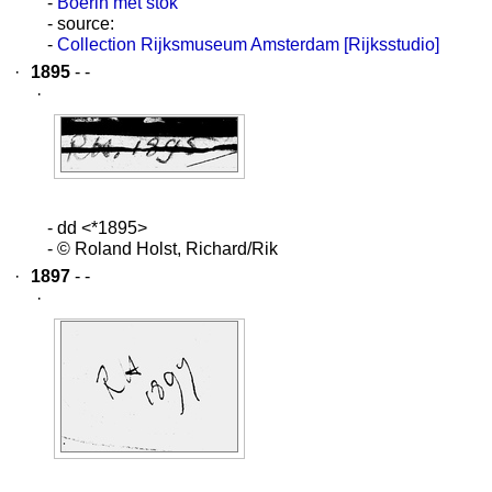
-
Boerin met stok
- source:
-
Collection Rijksmuseum Amsterdam [Rijksstudio]
·
1895
- -
·
- dd <*1895>
- © Roland Holst, Richard/Rik
·
1897
- -
·