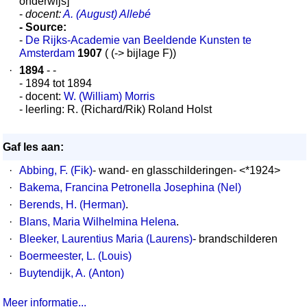
onderwijs]
-
docent:
A. (August) Allebé
- Source:
-
De Rijks-Academie van Beeldende Kunsten te
Amsterdam
1907
( (-> bijlage F))
·
1894
- -
- 1894 tot 1894
- docent:
W. (William) Morris
- leerling: R. (Richard/Rik) Roland Holst
Gaf les aan:
·
Abbing, F. (Fik)
- wand- en glasschilderingen- <*1924>
·
Bakema, Francina Petronella Josephina (Nel)
·
Berends, H. (Herman)
.
·
Blans, Maria Wilhelmina Helena
.
·
Bleeker, Laurentius Maria (Laurens)
- brandschilderen
·
Boermeester, L. (Louis)
·
Buytendijk, A. (Anton)
Meer informatie...