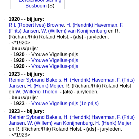
Bosboom
(S)
·
1920
- -
bij jury:
R.I. (Robert Ives) Browne
,
H. (Hendrik) Haverman
,
F.
(Frits) Jansen
,
W. (Willem) van Konijnenburg
en R.
(Richard/Rik) Roland Holst.
- (als)
- juryleden.
- <*1920>
- beurs/prijs:
·
1920
- - Vrouwe Vigelius-prijs
·
1920
- -
Vrouwe Vigelius-prijs
·
1920
- -
Vrouwe Vigelius-prijs
·
1923
- -
bij jury:
Reinier Sybrand Bakels
,
H. (Hendrik) Haverman
,
F. (Frits)
Jansen
,
H. (Henk) Meijer
, R. (Richard/Rik) Roland Holst
en
W. (Willem) Tholen
.
- (als)
- juryleden.
- beurs/prijs:
·
1923
- -
Vrouwe Vigelius-prijs (1e prijs)
·
1923
- -
bij jury:
Reinier Sybrand Bakels
,
H. (Hendrik) Haverman
,
F. (Frits)
Jansen
,
W. (Willem) van Konijnenburg
,
H. (Henk) Meijer
en R. (Richard/Rik) Roland Holst.
- (als)
- juryleden.
- <*1923>