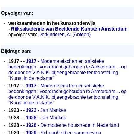
Opvolger van:
·
werkzaamheden in het kunstonderwijs
-
Rijksakademie van Beeldende Kunsten Amsterdam
opvolger van:
Derkinderen, A. (Antoon)
Bijdrage aan:
·
1917
- -
1917
- Moderne eischen en artistieke
bedenkingen : voordracht gehouden te Amsterdam ... op
de door de V.A.N.K. bijeengebrachte tentoonstelling
"Kunst in de reclame"
·
1917
- -
1917
- Moderne eischen en artistieke
bedenkingen : voordracht gehouden te Amsterdam ... op
de door de V.A.N.K. bijeengebrachte tentoonstelling
"Kunst in de reclame"
·
1923
- -
1923
- Jan Mankes
·
1928
- -
1928
- Jan Mankes
·
1928
- -
1928
- De moderne houtsnede in Nederland
·
1929
- -
1929
- Schoonheid en samenleving