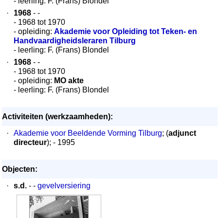
- leerling: F. (Frans) Blondel
·
1968
- -
- 1968 tot 1970
- opleiding:
Akademie voor Opleiding tot Teken- en
Handvaardigheidsleraren Tilburg
- leerling: F. (Frans) Blondel
·
1968
- -
- 1968 tot 1970
- opleiding:
MO akte
- leerling: F. (Frans) Blondel
Activiteiten (werkzaamheden):
·
Akademie voor Beeldende Vorming Tilburg
; (
adjunct
directeur
); - 1995
Objecten:
·
s.d.
- -
gevelversiering