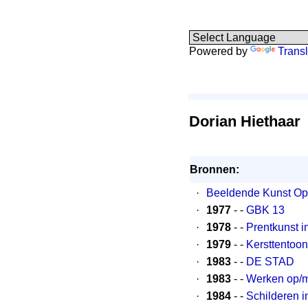
Powered by
Transl
Dorian Hiethaar
Bronnen:
·
Beeldende Kunst Op
·
1977
- -
GBK 13
·
1978
- -
Prentkunst 
·
1979
- -
Kersttentoo
·
1983
- -
DE STAD
·
1983
- -
Werken op/m
·
1984
- -
Schilderen 