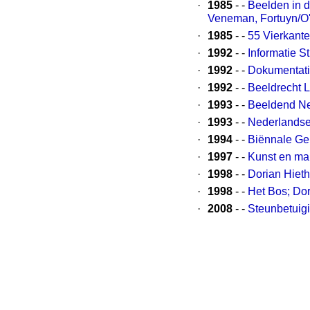
·
1985
- -
Beelden in d
Veneman, Fortuyn/O
·
1985
- -
55 Vierkante
·
1992
- -
Informatie 
·
1992
- -
Dokumentati
·
1992
- -
Beeldrecht L
·
1993
- -
Beeldend N
·
1993
- -
Nederlandse
·
1994
- -
Biënnale Ge
·
1997
- -
Kunst en mar
·
1998
- -
Dorian Hiet
·
1998
- -
Het Bos; Do
·
2008
- -
Steunbetuig