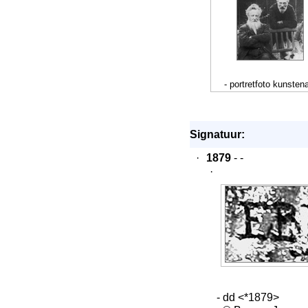
- portretfoto kunsten
Signatuur:
·
1879
- -
·
- dd <*1879>