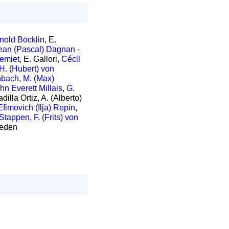
nold Böcklin
, E.
ean (Pascal) Dagnan -
remiet
, E. Gallori,
Cécil
H. (Hubert) von
nbach
,
M. (Max)
hn Everett Millais
,
G.
illa Ortiz, A. (Alberto)
 Efimovich (Ilja) Repin
,
 Stappen
,
F. (Frits) von
leden