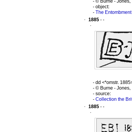
- © Burne - Jones
- object:
-
The Entombment
·
1885
- -
·
- dd <*omstr. 1885
- © Burne - Jones
- source:
-
Collection the B
·
1885
- -
·