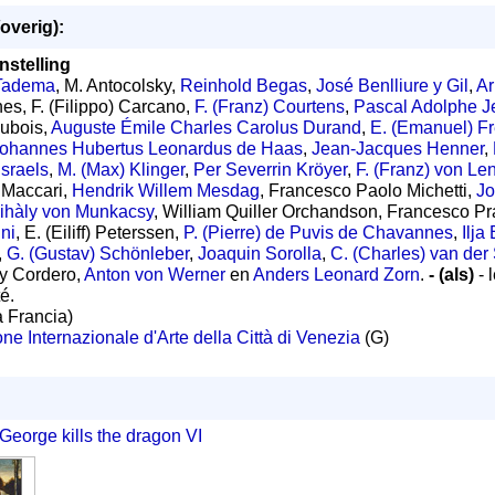
overig):
nstelling
 Tadema
, M. Antocolsky,
Reinhold Begas
,
José Benlliure y Gil
,
Ar
es, F. (Filippo) Carcano,
F. (Franz) Courtens
,
Pascal Adolphe J
Dubois,
Auguste Émile Charles Carolus Durand
,
E. (Emanuel) F
ohannes Hubertus Leonardus de Haas
,
Jean-Jacques Henner
,
Israels
,
M. (Max) Klinger
,
Per Severrin Kröyer
,
F. (Franz) von Le
 Maccari,
Hendrik Willem Mesdag
, Francesco Paolo Michetti,
Jo
ihàly von Munkacsy
, William Quiller Orchandson, Francesco Prad
ni
, E. (Eiliff) Peterssen,
P. (Pierre) de Puvis de Chavannes
,
Ilja
,
G. (Gustav) Schönleber
,
Joaquin Sorolla
,
C. (Charles) van der
 y Cordero,
Anton von Werner
en
Anders Leonard Zorn
.
- (als)
- 
é.
a Francia)
ne Internazionale d'Arte della Città di Venezia
(G)
 George kills the dragon VI