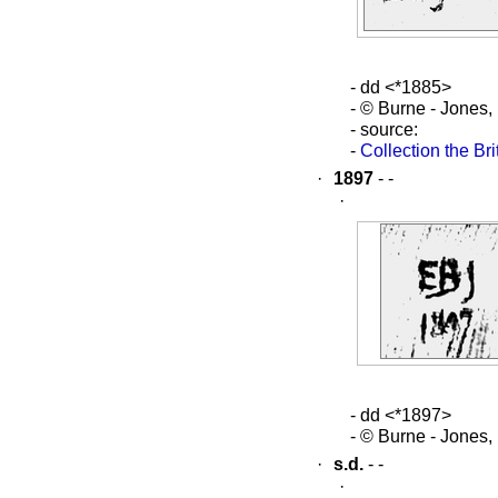
- dd <*1885>
- © Burne - Jones
- source:
-
Collection the B
·
1897
- -
·
- dd <*1897>
- © Burne - Jones
·
s.d.
- -
·