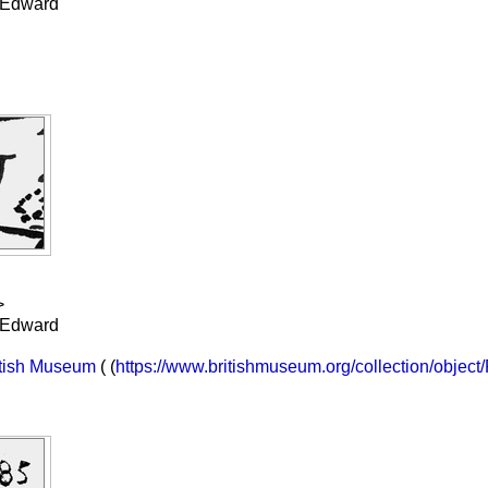
, Edward
>
, Edward
ritish Museum
( (
https://www.britishmuseum.org/collection/objec