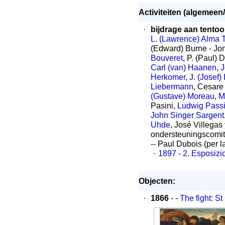
Activiteiten (algemeen/
·
bijdrage aan tentoo
L. (Lawrence) Alma
(Edward) Burne - Jon
Bouveret
, P. (Paul) 
Carl (van) Haanen
,
J
Herkomer
,
J. (Josef) 
Liebermann
, Cesare
(Gustave) Moreau
,
M
Pasini,
Ludwig Passi
John Singer Sargent
Uhde
, José Villegas
ondersteuningscomit
-- Paul Dubois (per l
·
1897 - 2. Esposizio
Objecten:
·
1866
- -
The fight: St