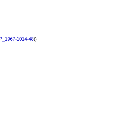
t/P_1967-1014-48
))