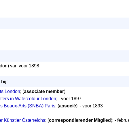
don) van voor 1898
bij:
ts London
; (
associate member
)
nters in Watercolour London
; - voor 1897
es Beaux-Arts (SNBA) Paris
; (
associé
); - voor 1893
r Künstler Österreichs
; (
correspondierender Mitglied
); - febr