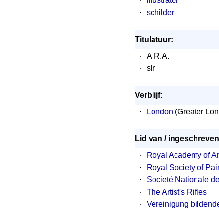
·
illustrator
·
schilder
Titulatuur:
·
A.R.A.
·
sir
Verblijf:
·
London
(Greater Lon
Lid van / ingeschreven 
·
Royal Academy of Ar
·
Royal Society of Pai
·
Societé Nationale d
·
The Artist's Rifles
·
Vereinigung bildende