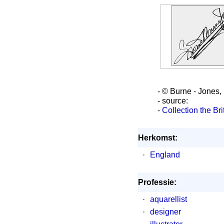
- © Burne - Jones
- source:
-
Collection the B
Herkomst:
·
England
Professie:
·
aquarellist
·
designer