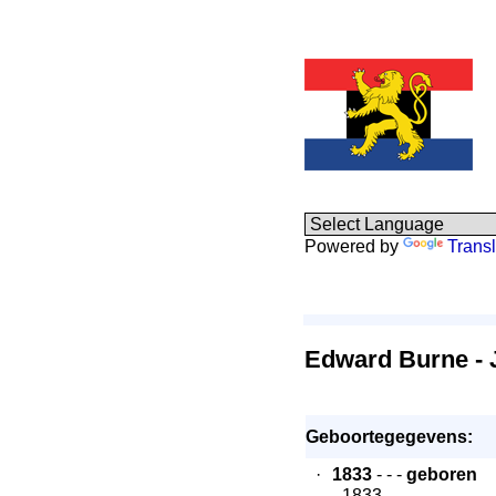
Powered by
Transl
Edward Burne - 
Geboortegegevens:
·
1833
- - -
geboren
- 1833