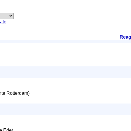
ate
Reag
te Rotterdam)
e Ede)