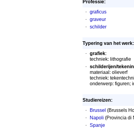
Professie:
·
graficus
·
graveur
·
schilder
Typering van het werk:
·
grafiek
:
techniek: lithografie
·
schilderijen/tekeni
materiaal: olieverf
techniek: tekentechn
onderwerp: figuren; i
Studiereizen:
·
Brussel
(Brussels Ho
·
Napoli
(Provincia di 
·
Spanje