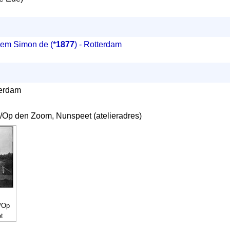
llem Simon de
(*
1877
) - Rotterdam
terdam
l/Op den Zoom, Nunspeet (atelieradres)
l/Op
t