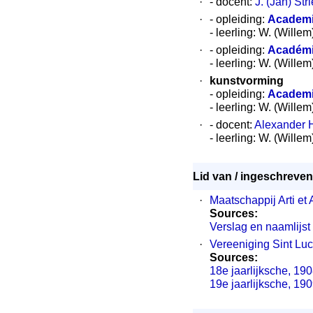
·
- docent:
J. (Jan) Str
·
- opleiding:
Academi
- leerling: W. (Wille
·
- opleiding:
Académi
- leerling: W. (Wille
·
kunstvorming
- opleiding:
Academi
- leerling: W. (Wille
·
- docent:
Alexander H
- leerling: W. (Wille
Lid van / ingeschreven 
·
Maatschappij Arti et
Sources:
Verslag en naamlijst
·
Vereeniging Sint Lu
Sources:
18e jaarlijksche, 19
19e jaarlijksche, 19