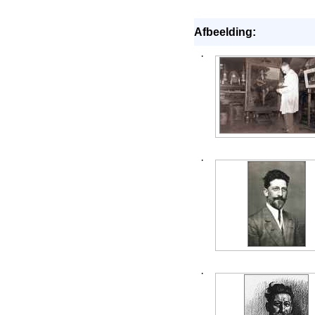
Afbeelding:
·
·
·