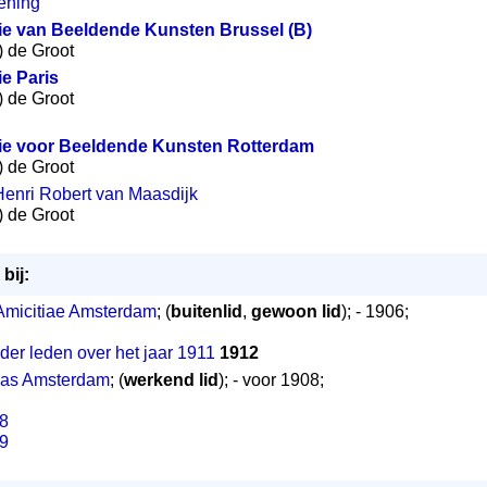
iening
e van Beeldende Kunsten Brussel (B)
m) de Groot
e Paris
m) de Groot
e voor Beeldende Kunsten Rotterdam
m) de Groot
enri Robert van Maasdijk
m) de Groot
bij:
 Amicitiae Amsterdam
; (
buitenlid
,
gewoon lid
); - 1906;
 der leden over het jaar 1911
1912
cas Amsterdam
; (
werkend lid
); - voor 1908;
08
09