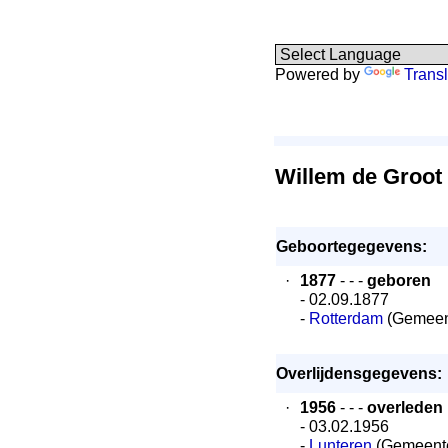
Powered by
Transl
Willem de Groot
Geboortegegevens:
·
1877
- - -
geboren
- 02.09.1877
-
Rotterdam
(Gemeen
Overlijdensgegevens:
·
1956
- - -
overleden
- 03.02.1956
-
Lunteren
(Gemeent