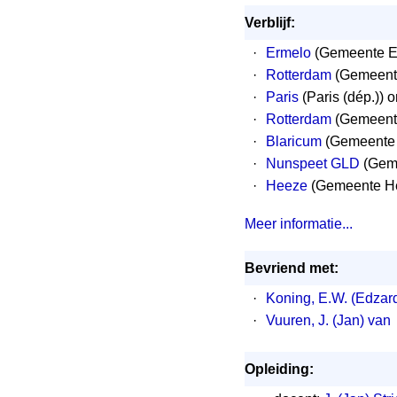
Verblijf:
·
Ermelo
(Gemeente E
·
Rotterdam
(Gemeente
·
Paris
(Paris (dép.)) 
·
Rotterdam
(Gemeent
·
Blaricum
(Gemeente B
·
Nunspeet GLD
(Geme
·
Heeze
(Gemeente He
Meer informatie...
Bevriend met:
·
Koning, E.W. (Edzar
·
Vuuren, J. (Jan) van
Opleiding: