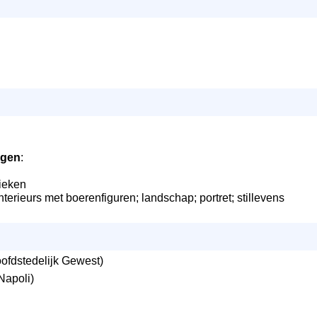
ngen
:
ieken
nterieurs met boerenfiguren; landschap; portret; stillevens
ofdstedelijk Gewest)
Napoli)