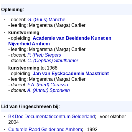
Opleiding:
·
- docent:
G. (Guus) Manche
- leerling: Margaretha (Marga) Carlier
·
kunstvorming
- opleiding:
Academie van Beeldende Kunst en
Nijverheid Arnhem
- leerling: Margaretha (Marga) Carlier
-
docent:
P. (Piet) Slegers
-
docent:
C. (Cephas) Stauthamer
·
kunstvorming
tot 1968
- opleiding:
Jan van Eyckacademie Maastricht
- leerling: Margaretha (Marga) Carlier
-
docent:
F.A. (Fred) Carasso
-
docent:
A. (Arthur) Spronken
Lid van / ingeschreven bij:
·
BKDoc Documentatiecentrum Gelderland
; - voor oktober
2004
·
Culturele Raad Gelderland Arnhem
; - 1992