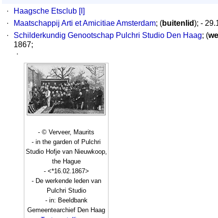
·
Haagsche Etsclub [I]
·
Maatschappij Arti et Amicitiae Amsterdam
; (
buitenlid
); - 29
·
Schilderkundig Genootschap Pulchri Studio Den Haag
; (
we
1867;
·
- © Verveer, Maurits
- in the garden of Pulchri
Studio Hofje van Nieuwkoop,
the Hague
- <*16.02.1867>
- De werkende leden van
Pulchri Studio
- in: Beeldbank
Gemeentearchief Den Haag