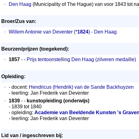
·
Den Haag
(Municipality of The Hague) van voor 1843 tot n
Broer/Zus van:
·
Willem Antonie van Deventer
(*
1824
) - Den Haag
Beurzen/prijzen (toegekend):
·
1857
- -
Prijs tentoonstelling Den Haag (zilveren medaille)
Opleiding:
·
- docent:
Hendricus (Hendrik) van de Sande Backhuyzen
- leerling: Jan Frederik van Deventer
·
1839
- -
kunstopleiding (onderwijs)
- 1839 tot 1840
- opleiding:
Academie van Beeldende Kunsten 's Grave
- leerling: Jan Frederik van Deventer
Lid van / ingeschreven bij: