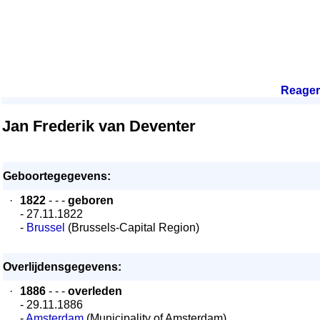
Reage
Jan Frederik van Deventer
Geboortegegevens:
·
1822
- - -
geboren
- 27.11.1822
-
Brussel
(Brussels-Capital Region)
Overlijdensgegevens:
·
1886
- - -
overleden
- 29.11.1886
-
Amsterdam
(Municipality of Amsterdam)