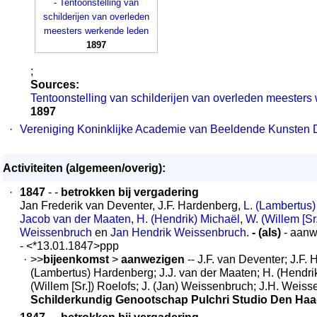
-
Tentoonstelling van
schilderijen van overleden
meesters werkende leden
1897
;
Sources:
Tentoonstelling van schilderijen van overleden meester
1897
·
Vereniging Koninklijke Academie van Beeldende Kunsten
Activiteiten (algemeen/overig):
·
1847
- -
betrokken bij vergadering
Jan Frederik van Deventer, J.F. Hardenberg,
L. (Lambertus
Jacob van der Maaten
,
H. (Hendrik) Michaël
,
W. (Willem [Sr
Weissenbruch
en
Jan Hendrik Weissenbruch
.
- (als)
- aanw
- <*13.01.1847>ppp
·
>>
bijeenkomst
>
aanwezigen
-- J.F. van Deventer; J.F. 
(Lambertus) Hardenberg; J.J. van der Maaten; H. (Hendri
(Willem [Sr.]) Roelofs; J. (Jan) Weissenbruch; J.H. Weiss
Schilderkundig Genootschap Pulchri Studio Den Ha