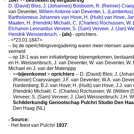
·
1847
- -
betrokken bij vergadering
D. (David) Bles
,
J. (Johannes) Bosboom
,
R. (Reinier) Crae
van Deventer,
Willem Antonie van Deventer
,
L. (Lambertus
Bartholomeus Johannes van Hove
,
H. (Huib) van Hove
,
Jan
Maaten
,
H. (Hendrik) Michaël
,
C. (Charles) Rochussen
,
W. 
Elchanon Leonardus Verveer
,
S. (Sam) Verveer
,
J. (Jan) W
Hendrik Weissenbruch
.
- (als)
- oprichters.
- <*23.01.1847>
-- bij de operichtingsvergadering waren meer mensen aanw
vermeld
-- op 18-1 was een initiatiefgroep bijeengekomen, bestaand
en H. Weissenbruch, J. van Deventer, W. van Deventer, W. R
Michael en J. van der Matenppp
·
>>
bijeenkomst
>
oprichters
-- D. (David) Bles; J. (Joh
(Reinier) Craeyvanger; J.F. van Deventer; W.A. van Deven
Hardenberg; B.J. van Hove; H. (Huib) van Hove; J.J. van 
(Hendrik) Michaël; C. (Charles) Rochussen; W. (Willem [Sr
Verveer; S. (Sam) Verveer; J. (Jan) Weissenbruch; J.H. 
Schilderkundig Genootschap Pulchri Studio Den Ha
Den Haag (NL)
- Source:
- Het feest van Pulchri
1937
.