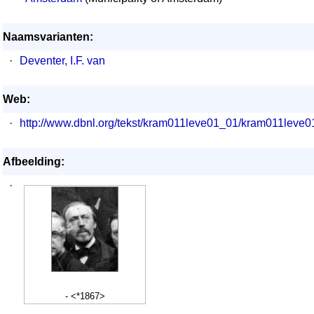
Naamsvarianten:
·
Deventer, I.F. van
Web:
·
http://www.dbnl.org/tekst/kram011leve01_01/kram011lev
Afbeelding:
·
- <*1867>