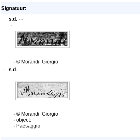
Signatuur:
·
s.d.
- -
·
- © Morandi, Giorgio
·
s.d.
- -
·
- © Morandi, Giorgio
- object:
- Paesaggio