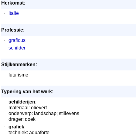
Herkomst:
·
Italië
Professie:
·
graficus
·
schilder
Stijlkenmerken:
·
futurisme
Typering van het werk:
·
schilderijen
:
materiaal: olieverf
onderwerp: landschap; stillevens
drager: doek
·
grafiek
:
techniek: aquaforte