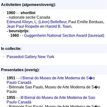
Activiteiten (algemeen/overig):
·
1960
- -
shortlist
- nationale sectie Canada
Edmund Alleyn
,
L. (Léon) Bellefleur
, Paul Emille Borduas,
Jean Paul Riopelle
en
Harold B. Town
.
- beurs/prijs:
·
1960
- -
Guggenheim National Section Award (laureaat)
In collectie:
·
Passedoit Gallery New York
Presentaties (overig):
·
1951
- -
I Bienal do Museu de Arte Moderna de S�o
Paulo Canadá
- Biënnale Sao Paulo, Museu de Arte Moderna de S�o
Paulo
·
1955
- -
III Bienal do Museu de Arte Moderna de Sao
Paulo Canadá
- Biënnale Sao Paulo, Museu de Arte Moderna de S�o