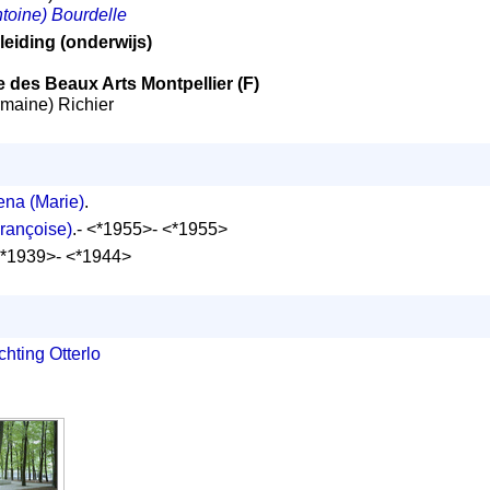
ntoine) Bourdelle
eiding (onderwijs)
 des Beaux Arts Montpellier (F)
ermaine) Richier
ena (Marie)
.
Françoise)
.- <*1955>- <*1955>
<*1939>- <*1944>
chting Otterlo