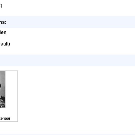
)
ns:
den
ault)
tenaar