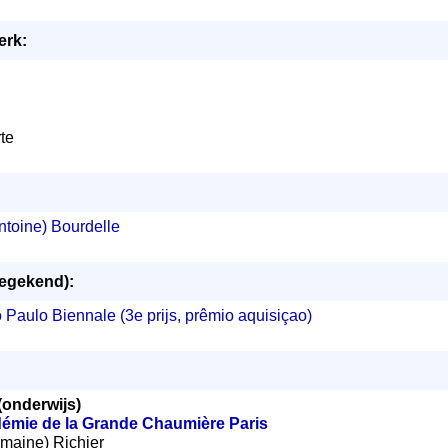
erk:
te
ntoine) Bourdelle
oegekend):
o Paulo Biennale (3e prijs, prêmio aquisiçao)
(onderwijs)
émie de la Grande Chaumière Paris
ermaine) Richier