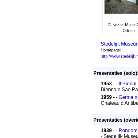
- © Kröller-Müller 
Otterlo.
·
Stedelijk Muse
Homepage:
http://www.stedelijk.n
Presentaties (solo)
·
1953
- -
II Biena
Biënnale Sao Pa
·
1959
- -
Germaine
Chateau d'Antib
Presentaties (overi
·
1939
- -
Rondom 
- Stedelijk Mus