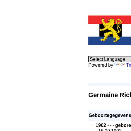
Powered by
Tr
Germaine Ric
Geboortegegevens
·
1902
- - -
gebor
- 16.09.1902