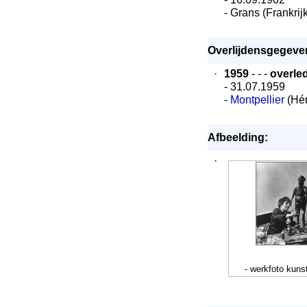
- Grans (Frankrijk
Overlijdensgegeve
·
1959
- - -
overle
- 31.07.1959
-
Montpellier
(Hér
Afbeelding:
·
- werkfoto kuns