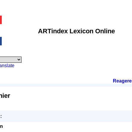
ARTindex Lexicon Online
anslate
Reagere
hier
:
en