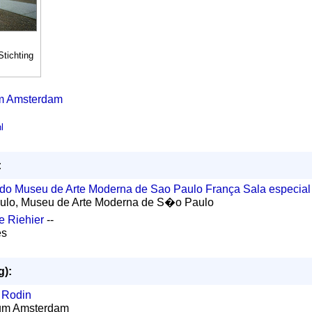
Stichting
um Amsterdam
l
:
l do Museu de Arte Moderna de Sao Paulo França Sala especial
ulo, Museu de Arte Moderna de S�o Paulo
 Riehier
--
es
g):
Rodin
eum Amsterdam