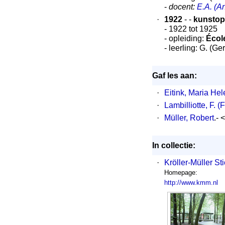
-
docent:
E.A. (A
·
1922
- -
kunstopl
- 1922 tot 1925
- opleiding:
École
- leerling: G. (G
Gaf les aan:
·
Eitink, Maria Hel
·
Lambilliotte, F. (
·
Müller, Robert
.- 
In collectie:
·
Kröller-Müller Sti
Homepage:
http://www.kmm.nl