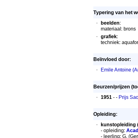
Typering van het w
·
beelden
:
materiaal: brons
·
grafiek
:
techniek: aquafor
Beïnvloed door:
·
Emile Antoine (A
Beurzen/prijzen (t
·
1951
- -
Prijs Sa
Opleiding:
·
kunstopleiding 
- opleiding:
Acad
- leerling: G. (G