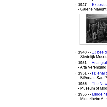
·
1947
- -
Expositi
- Galerie Maeght
·
1948
- -
13 beeld
- Stedelijk Mus
·
1951
- -
Arta: gra
- Arta Verenigin
·
1951
- -
I Bienal
- Biënnale Sao 
·
1955
- -
The New 
- Museum of Mod
·
1955
- -
Middelh
- Middelheim An