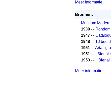
Meer informatie...
Bronnen:
·
Museum Moderne
·
1939
- -
Rondom R
·
1947
- -
Catalogu
·
1948
- -
13 beeld
·
1951
- -
Arta : gr
·
1951
- -
I Bienal
·
1953
- -
II Biena
Meer informatie...