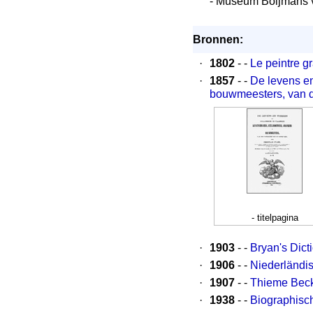
- Museum Boijmans 
Bronnen:
·
1802
- -
Le peintre gr
·
1857
- -
De levens e
bouwmeesters, van de
- titelpagina
·
1903
- -
Bryan's Dict
·
1906
- -
Niederländis
·
1907
- -
Thieme Becke
·
1938
- -
Biographisc