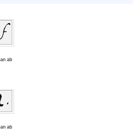
oan ab
oan ab