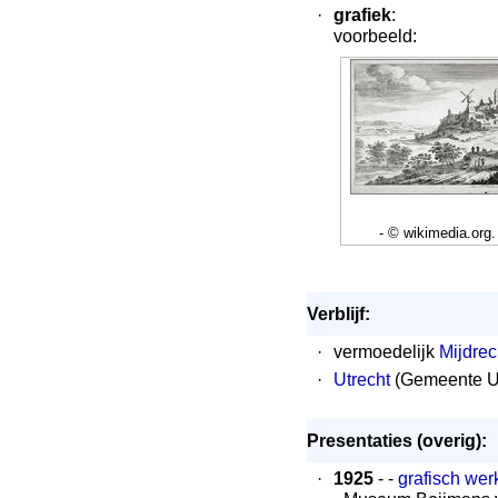
·
grafiek
:
voorbeeld:
- © wikimedia.org.
Verblijf:
·
vermoedelijk
Mijdrec
·
Utrecht
(Gemeente Ut
Presentaties (overig):
·
1925
- -
grafisch wer