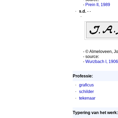
-
Prein II, 1989
·
s.d.
- -
·
- © Almeloveen, J
- source:
-
Wurzbach I, 1906
Professie:
·
graficus
·
schilder
·
tekenaar
Typering van het werk: