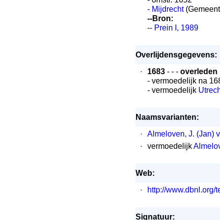
-
Mijdrecht
(Gemeent
--Bron:
--
Prein I, 1989
Overlijdensgegevens:
·
1683
- - -
overleden
- vermoedelijk na 16
- vermoedelijk
Utrech
Naamsvarianten:
·
Almeloven, J. (Jan) 
·
vermoedelijk
Almelov
Web:
·
http://www.dbnl.or
Signatuur: