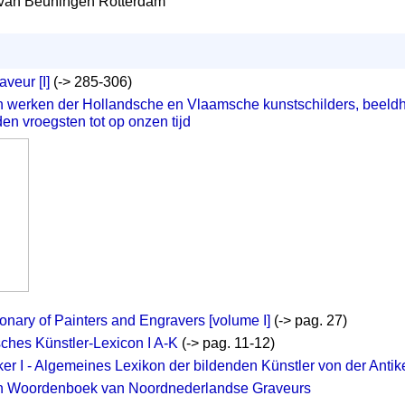
van Beuningen Rotterdam
aveur [I]
(-> 285-306)
n werken der Hollandsche en Vlaamsche kunstschilders, beeld
n vroegsten tot op onzen tijd
ionary of Painters and Engravers [volume I]
(-> pag. 27)
ches Künstler-Lexicon I A-K
(-> pag. 11-12)
r I - Algemeines Lexikon der bildenden Künstler von der Antik
h Woordenboek van Noordnederlandse Graveurs