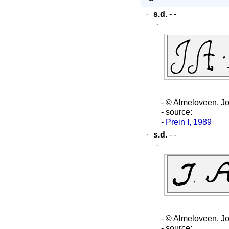
·
s.d.
- -
·
- © Almeloveen, J
- source:
-
Prein I, 1989
·
s.d.
- -
·
- © Almeloveen, J
- source: