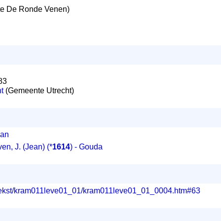
e De Ronde Venen)
83
t
(Gemeente Utrecht)
van
en, J. (Jean)
(*
1614
) - Gouda
g/tekst/kram011leve01_01/kram011leve01_01_0004.htm#63