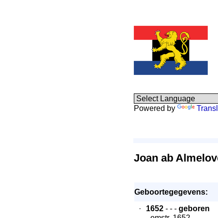
Powered by
Transl
Joan ab Almelo
Geboortegegevens:
·
1652
- - -
geboren
- omstr. 1652