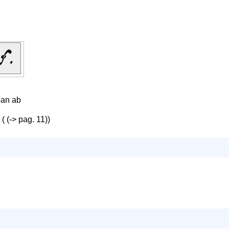
oan ab
( (-> pag. 11))