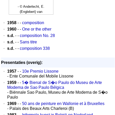
- © Anderlecht, E.
(Englebert) van
·
1958
- -
composition
·
1960
- -
One or the other
·
s.d.
- -
composition No. 28
·
s.d.
- -
Sans titre
·
s.d.
- -
composition 338
Presentaties (overig):
·
1957
- -
10e Premio Lissone
- Ente Comunale del Mobile Lissone
·
1959
- -
5� Bienal de S�o Paulo do Museu de Arte
Moderna de Sao Paulo Bélgica
- Biënnale Sao Paulo, Museu de Arte Moderna de S�o
Paulo
·
1969
- -
50 ans de peinture en Wallonie et à Bruxelles
- Palais des Beaux Arts Charleroi (B)
·
1983
- -
Informele kunst in België en Nederland