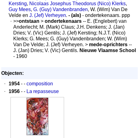
Kersting
,
Nicolaas Josephus Theodorus (Nico) Klerks
,
Guy Mees
,
G. (Guy) Vandenbranden
, W. (Wim) Van De
Velde en
J. (Jef) Verheyen
.
- (als)
- ondertekenaars. ppp
·
>>
ontstaan
>
ondertekenaars
-- E. (Englebert) van
Anderlecht; M. (Mark) Claus; J.H. Denkens; J. (Jan)
Dries; V. (Vic) Gentils; J. (Jef) Kersting; N.J.T. (Nico)
Klerks; G. Mees; G. (Guy) Vandenbranden; W. (Wim)
Van De Velde; J. (Jef) Verheyen. >
mede-oprichters
--
J. (Jan) Dries; V. (Vic) Gentils.
Nieuwe Vlaamse School
- 1960
Objecten:
·
1954
- -
composition
·
1956
- -
La repasseuse