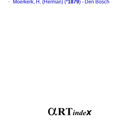
·
Moerkerk, H. (Herman)
(*
1879
) - Den Bosch