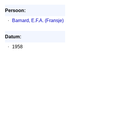
Persoon:
·
Barnard, E.F.A. (Fransje)
Datum:
·
1958