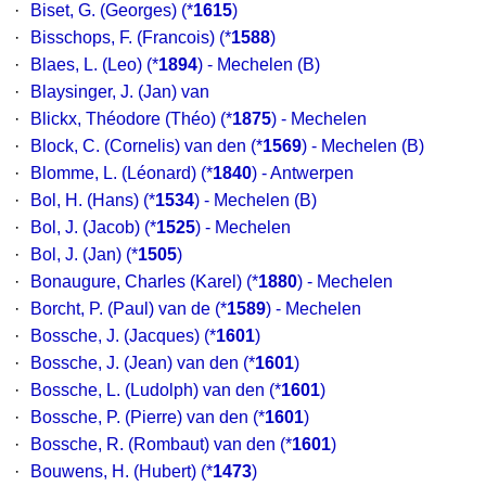
·
Biset, G. (Georges)
(*
1615
)
·
Bisschops, F. (Francois)
(*
1588
)
·
Blaes, L. (Leo)
(*
1894
) - Mechelen (B)
·
Blaysinger, J. (Jan) van
·
Blickx, Théodore (Théo)
(*
1875
) - Mechelen
·
Block, C. (Cornelis) van den
(*
1569
) - Mechelen (B)
·
Blomme, L. (Léonard)
(*
1840
) - Antwerpen
·
Bol, H. (Hans)
(*
1534
) - Mechelen (B)
·
Bol, J. (Jacob)
(*
1525
) - Mechelen
·
Bol, J. (Jan)
(*
1505
)
·
Bonaugure, Charles (Karel)
(*
1880
) - Mechelen
·
Borcht, P. (Paul) van de
(*
1589
) - Mechelen
·
Bossche, J. (Jacques)
(*
1601
)
·
Bossche, J. (Jean) van den
(*
1601
)
·
Bossche, L. (Ludolph) van den
(*
1601
)
·
Bossche, P. (Pierre) van den
(*
1601
)
·
Bossche, R. (Rombaut) van den
(*
1601
)
·
Bouwens, H. (Hubert)
(*
1473
)