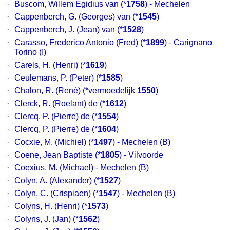
·
Buscom, Willem Egidius van
(*
1758
) - Mechelen
·
Cappenberch, G. (Georges) van
(*
1545
)
·
Cappenberch, J. (Jean) van
(*
1528
)
·
Carasso, Frederico Antonio (Fred)
(*
1899
) - Carignano
Torino (I)
·
Carels, H. (Henri)
(*
1619
)
·
Ceulemans, P. (Peter)
(*
1585
)
·
Chalon, R. (René)
(*vermoedelijk
1550
)
·
Clerck, R. (Roelant) de
(*
1612
)
·
Clercq, P. (Pierre) de
(*
1554
)
·
Clercq, P. (Pierre) de
(*
1604
)
·
Cocxie, M. (Michiel)
(*
1497
) - Mechelen (B)
·
Coene, Jean Baptiste
(*
1805
) - Vilvoorde
·
Coexius, M. (Michael)
- Mechelen (B)
·
Colyn, A. (Alexander)
(*
1527
)
·
Colyn, C. (Crispiaen)
(*
1547
) - Mechelen (B)
·
Colyns, H. (Henri)
(*
1573
)
·
Colyns, J. (Jan)
(*
1562
)