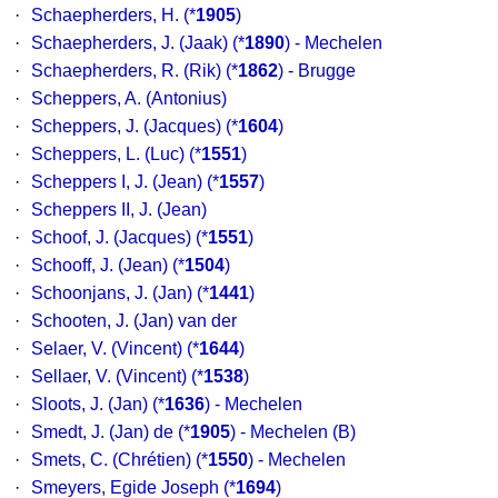
·
Schaepherders, H.
(*
1905
)
·
Schaepherders, J. (Jaak)
(*
1890
) - Mechelen
·
Schaepherders, R. (Rik)
(*
1862
) - Brugge
·
Scheppers, A. (Antonius)
·
Scheppers, J. (Jacques)
(*
1604
)
·
Scheppers, L. (Luc)
(*
1551
)
·
Scheppers I, J. (Jean)
(*
1557
)
·
Scheppers II, J. (Jean)
·
Schoof, J. (Jacques)
(*
1551
)
·
Schooff, J. (Jean)
(*
1504
)
·
Schoonjans, J. (Jan)
(*
1441
)
·
Schooten, J. (Jan) van der
·
Selaer, V. (Vincent)
(*
1644
)
·
Sellaer, V. (Vincent)
(*
1538
)
·
Sloots, J. (Jan)
(*
1636
) - Mechelen
·
Smedt, J. (Jan) de
(*
1905
) - Mechelen (B)
·
Smets, C. (Chrétien)
(*
1550
) - Mechelen
·
Smeyers, Egide Joseph
(*
1694
)