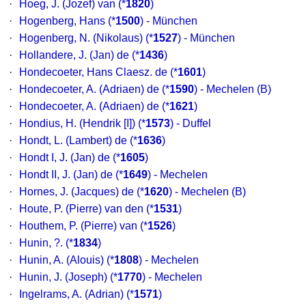
·
Hoeg, J. (Jozef) van
(*
1820
)
·
Hogenberg, Hans
(*
1500
) - München
·
Hogenberg, N. (Nikolaus)
(*
1527
) - München
·
Hollandere, J. (Jan) de
(*
1436
)
·
Hondecoeter, Hans Claesz. de
(*
1601
)
·
Hondecoeter, A. (Adriaen) de
(*
1590
) - Mechelen (B)
·
Hondecoeter, A. (Adriaen) de
(*
1621
)
·
Hondius, H. (Hendrik [I])
(*
1573
) - Duffel
·
Hondt, L. (Lambert) de
(*
1636
)
·
Hondt I, J. (Jan) de
(*
1605
)
·
Hondt II, J. (Jan) de
(*
1649
) - Mechelen
·
Hornes, J. (Jacques) de
(*
1620
) - Mechelen (B)
·
Houte, P. (Pierre) van den
(*
1531
)
·
Houthem, P. (Pierre) van
(*
1526
)
·
Hunin, ?.
(*
1834
)
·
Hunin, A. (Alouis)
(*
1808
) - Mechelen
·
Hunin, J. (Joseph)
(*
1770
) - Mechelen
·
Ingelrams, A. (Adrian)
(*
1571
)