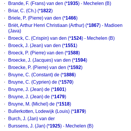
·
Brande, F. (Frans) van den
(*
1935
) - Mechelen (B)
·
Briar, C. (Ch.)
(*
1822
)
·
Briele, P. (Pierre) van den
(*
1466
)
·
Briët, Arthur Henri Christiaan (Arthur)
(*
1867
) - Madioen
(Java)
·
Broeck, C. (Crispin) van den
(*
1524
) - Mechelen (B)
·
Broeck, J. (Jean) van den
(*
1551
)
·
Broeck, P. (Pierre) van den
(*
1588
)
·
Broecke, J. (Jacques) van den
(*
1594
)
·
Broecke, P. (Pierre) van den
(*
1592
)
·
Bruyne, C. (Constant) de
(*
1886
)
·
Bruyne, C. (Cyprien) de
(*
1570
)
·
Bruyne, J. (Jean) de
(*
1601
)
·
Bruyne, J. (Jean) de
(*
1479
)
·
Bruyne, M. (Michel) de
(*
1518
)
·
Bullerkotten, Lodewijk (Louis)
(*
1879
)
·
Burch, J. (Jan) van der
·
Burssens, J. (Jan)
(*
1925
) - Mechelen (B)