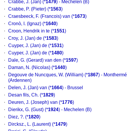
·
Crabbe, J. (Jan)
(*
1479
) - Mechelen (B)
·
Crabbe, P. (Pieter)
(*
1563
)
·
Craesbeeck, F. (Francois) van
(*
1673
)
·
Cronò, I. (Ignaz)
(*
1640
)
·
Croon, Hendrik in te
(*
1551
)
·
Croy, J. (Jan) de
(*
1583
)
·
Cuyper, J. (Jan) de
(*
1531
)
·
Cuyper, J. (Jan) de
(*
1480
)
·
Dale, G. (Gerard) van den
(*
1597
)
·
Daman, N. (Nicolas)
(*
1440
)
·
Degouve de Nuncques, W. (William)
(*
1867
) - Monthermé
(Ardennen)
·
Delen, J. (Jan) van
(*
1664
) - Brussel
·
Desan fils, Ch.
(*
1829
)
·
Deuren, J. (Joseph) van
(*
1776
)
·
Dierikx, G. (Gust)
(*
1924
) - Mechelen (B)
·
Diez, ?.
(*
1820
)
·
Dircksz., L. (Laurent)
(*
1479
)