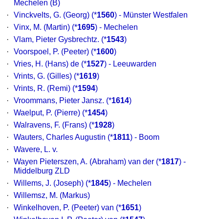
Mechelen (B)
·
Vinckvelts, G. (Georg)
(*
1560
) - Münster Westfalen
·
Vinx, M. (Martin)
(*
1695
) - Mechelen
·
Vlam, Pieter Gysbrechtz.
(*
1543
)
·
Voorspoel, P. (Peeter)
(*
1600
)
·
Vries, H. (Hans) de
(*
1527
) - Leeuwarden
·
Vrints, G. (Gilles)
(*
1619
)
·
Vrints, R. (Remi)
(*
1594
)
·
Vroommans, Pieter Jansz.
(*
1614
)
·
Waelput, P. (Pierre)
(*
1454
)
·
Walravens, F. (Frans)
(*
1928
)
·
Wauters, Charles Augustin
(*
1811
) - Boom
·
Wavere, L. v.
·
Wayen Pieterszen, A. (Abraham) van der
(*
1817
) -
Middelburg ZLD
·
Willems, J. (Joseph)
(*
1845
) - Mechelen
·
Willemsz, M. (Markus)
·
Winkelhoven, P. (Peeter) van
(*
1651
)