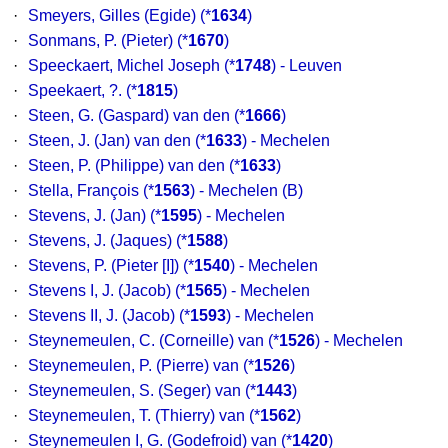
·
Smeyers, Gilles (Egide)
(*
1634
)
·
Sonmans, P. (Pieter)
(*
1670
)
·
Speeckaert, Michel Joseph
(*
1748
) - Leuven
·
Speekaert, ?.
(*
1815
)
·
Steen, G. (Gaspard) van den
(*
1666
)
·
Steen, J. (Jan) van den
(*
1633
) - Mechelen
·
Steen, P. (Philippe) van den
(*
1633
)
·
Stella, François
(*
1563
) - Mechelen (B)
·
Stevens, J. (Jan)
(*
1595
) - Mechelen
·
Stevens, J. (Jaques)
(*
1588
)
·
Stevens, P. (Pieter [I])
(*
1540
) - Mechelen
·
Stevens I, J. (Jacob)
(*
1565
) - Mechelen
·
Stevens II, J. (Jacob)
(*
1593
) - Mechelen
·
Steynemeulen, C. (Corneille) van
(*
1526
) - Mechelen
·
Steynemeulen, P. (Pierre) van
(*
1526
)
·
Steynemeulen, S. (Seger) van
(*
1443
)
·
Steynemeulen, T. (Thierry) van
(*
1562
)
·
Steynemeulen I, G. (Godefroid) van
(*
1420
)