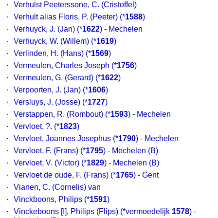
·
Verhulst Peeterssone, C. (Cristoffel)
·
Verhult alias Floris, P. (Peeter)
(*
1588
)
·
Verhuyck, J. (Jan)
(*
1622
) - Mechelen
·
Verhuyck, W. (Willem)
(*
1619
)
·
Verlinden, H. (Hans)
(*
1569
)
·
Vermeulen, Charles Joseph
(*
1756
)
·
Vermeulen, G. (Gerard)
(*
1622
)
·
Verpoorten, J. (Jan)
(*
1606
)
·
Versluys, J. (Josse)
(*
1727
)
·
Verstappen, R. (Rombout)
(*
1593
) - Mechelen
·
Vervloet, ?.
(*
1823
)
·
Vervloet, Joannes Josephus
(*
1790
) - Mechelen
·
Vervloet, F. (Frans)
(*
1795
) - Mechelen (B)
·
Vervloet, V. (Victor)
(*
1829
) - Mechelen (B)
·
Vervloet de oude, F. (Frans)
(*
1765
) - Gent
·
Vianen, C. (Cornelis) van
·
Vinckboons, Philips
(*
1591
)
·
Vinckeboons [I], Philips (Flips)
(*vermoedelijk
1578
) -