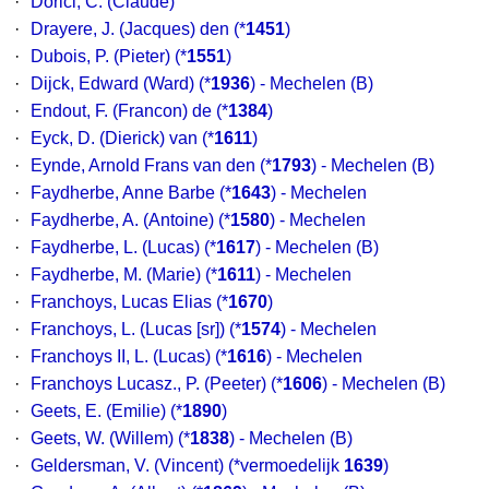
·
Dorici, C. (Claude)
·
Drayere, J. (Jacques) den
(*
1451
)
·
Dubois, P. (Pieter)
(*
1551
)
·
Dijck, Edward (Ward)
(*
1936
) - Mechelen (B)
·
Endout, F. (Francon) de
(*
1384
)
·
Eyck, D. (Dierick) van
(*
1611
)
·
Eynde, Arnold Frans van den
(*
1793
) - Mechelen (B)
·
Faydherbe, Anne Barbe
(*
1643
) - Mechelen
·
Faydherbe, A. (Antoine)
(*
1580
) - Mechelen
·
Faydherbe, L. (Lucas)
(*
1617
) - Mechelen (B)
·
Faydherbe, M. (Marie)
(*
1611
) - Mechelen
·
Franchoys, Lucas Elias
(*
1670
)
·
Franchoys, L. (Lucas [sr])
(*
1574
) - Mechelen
·
Franchoys II, L. (Lucas)
(*
1616
) - Mechelen
·
Franchoys Lucasz., P. (Peeter)
(*
1606
) - Mechelen (B)
·
Geets, E. (Emilie)
(*
1890
)
·
Geets, W. (Willem)
(*
1838
) - Mechelen (B)
·
Geldersman, V. (Vincent)
(*vermoedelijk
1639
)