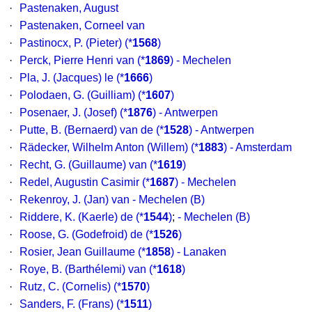
·
Pastenaken, August
·
Pastenaken, Corneel van
·
Pastinocx, P. (Pieter)
(*
1568
)
·
Perck, Pierre Henri van
(*
1869
) - Mechelen
·
Pla, J. (Jacques) le
(*
1666
)
·
Polodaen, G. (Guilliam)
(*
1607
)
·
Posenaer, J. (Josef)
(*
1876
) - Antwerpen
·
Putte, B. (Bernaerd) van de
(*
1528
) - Antwerpen
·
Rädecker, Wilhelm Anton (Willem)
(*
1883
) - Amsterdam
·
Recht, G. (Guillaume) van
(*
1619
)
·
Redel, Augustin Casimir
(*
1687
) - Mechelen
·
Rekenroy, J. (Jan) van
- Mechelen (B)
·
Riddere, K. (Kaerle) de
(*
1544
)
;
- Mechelen (B)
·
Roose, G. (Godefroid) de
(*
1526
)
·
Rosier, Jean Guillaume
(*
1858
) - Lanaken
·
Roye, B. (Barthélemi) van
(*
1618
)
·
Rutz, C. (Cornelis)
(*
1570
)
·
Sanders, F. (Frans)
(*
1511
)