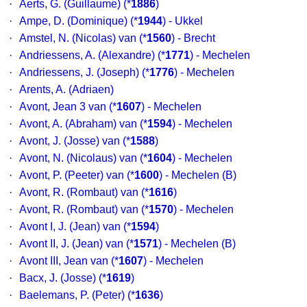
·
Aerts, G. (Guillaume)
(*
1886
)
·
Ampe, D. (Dominique)
(*
1944
) - Ukkel
·
Amstel, N. (Nicolas) van
(*
1560
) - Brecht
·
Andriessens, A. (Alexandre)
(*
1771
) - Mechelen
·
Andriessens, J. (Joseph)
(*
1776
) - Mechelen
·
Arents, A. (Adriaen)
·
Avont, Jean 3 van
(*
1607
) - Mechelen
·
Avont, A. (Abraham) van
(*
1594
) - Mechelen
·
Avont, J. (Josse) van
(*
1588
)
·
Avont, N. (Nicolaus) van
(*
1604
) - Mechelen
·
Avont, P. (Peeter) van
(*
1600
) - Mechelen (B)
·
Avont, R. (Rombaut) van
(*
1616
)
·
Avont, R. (Rombaut) van
(*
1570
) - Mechelen
·
Avont I, J. (Jean) van
(*
1594
)
·
Avont II, J. (Jean) van
(*
1571
) - Mechelen (B)
·
Avont III, Jean van
(*
1607
) - Mechelen
·
Bacx, J. (Josse)
(*
1619
)
·
Baelemans, P. (Peter)
(*
1636
)