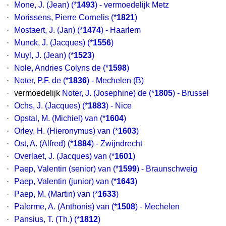
·
Mone, J. (Jean)
(*
1493
) - vermoedelijk Metz
·
Morissens, Pierre Cornelis
(*
1821
)
·
Mostaert, J. (Jan)
(*
1474
) - Haarlem
·
Munck, J. (Jacques)
(*
1556
)
·
Muyl, J. (Jean)
(*
1523
)
·
Nole, Andries Colyns de
(*
1598
)
·
Noter, P.F. de
(*
1836
) - Mechelen (B)
·
vermoedelijk
Noter, J. (Josephine) de
(*
1805
) - Brussel
·
Ochs, J. (Jacques)
(*
1883
) - Nice
·
Opstal, M. (Michiel) van
(*
1604
)
·
Orley, H. (Hieronymus) van
(*
1603
)
·
Ost, A. (Alfred)
(*
1884
) - Zwijndrecht
·
Overlaet, J. (Jacques) van
(*
1601
)
·
Paep, Valentin (senior) van
(*
1599
) - Braunschweig
·
Paep, Valentin (junior) van
(*
1643
)
·
Paep, M. (Martin) van
(*
1633
)
·
Palerme, A. (Anthonis) van
(*
1508
) - Mechelen
·
Pansius, T. (Th.)
(*
1812
)