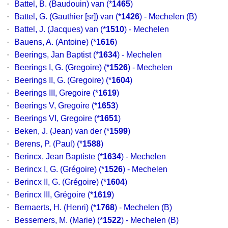
·
Battel, B. (Baudouin) van
(*
1465
)
·
Battel, G. (Gauthier [sr]) van
(*
1426
) - Mechelen (B)
·
Battel, J. (Jacques) van
(*
1510
) - Mechelen
·
Bauens, A. (Antoine)
(*
1616
)
·
Beerings, Jan Baptist
(*
1634
) - Mechelen
·
Beerings I, G. (Gregoire)
(*
1526
) - Mechelen
·
Beerings II, G. (Gregoire)
(*
1604
)
·
Beerings III, Gregoire
(*
1619
)
·
Beerings V, Gregoire
(*
1653
)
·
Beerings VI, Gregoire
(*
1651
)
·
Beken, J. (Jean) van der
(*
1599
)
·
Berens, P. (Paul)
(*
1588
)
·
Berincx, Jean Baptiste
(*
1634
) - Mechelen
·
Berincx I, G. (Grégoire)
(*
1526
) - Mechelen
·
Berincx II, G. (Grégoire)
(*
1604
)
·
Berincx III, Grégoire
(*
1619
)
·
Bernaerts, H. (Henri)
(*
1768
) - Mechelen (B)
·
Bessemers, M. (Marie)
(*
1522
) - Mechelen (B)