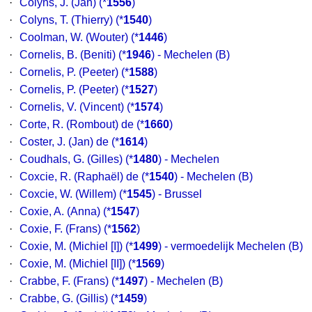
·
Colyns, J. (Jan)
(*
1556
)
·
Colyns, T. (Thierry)
(*
1540
)
·
Coolman, W. (Wouter)
(*
1446
)
·
Cornelis, B. (Beniti)
(*
1946
) - Mechelen (B)
·
Cornelis, P. (Peeter)
(*
1588
)
·
Cornelis, P. (Peeter)
(*
1527
)
·
Cornelis, V. (Vincent)
(*
1574
)
·
Corte, R. (Rombout) de
(*
1660
)
·
Coster, J. (Jan) de
(*
1614
)
·
Coudhals, G. (Gilles)
(*
1480
) - Mechelen
·
Coxcie, R. (Raphaël) de
(*
1540
) - Mechelen (B)
·
Coxcie, W. (Willem)
(*
1545
) - Brussel
·
Coxie, A. (Anna)
(*
1547
)
·
Coxie, F. (Frans)
(*
1562
)
·
Coxie, M. (Michiel [I])
(*
1499
) - vermoedelijk Mechelen (B)
·
Coxie, M. (Michiel [II])
(*
1569
)
·
Crabbe, F. (Frans)
(*
1497
) - Mechelen (B)
·
Crabbe, G. (Gillis)
(*
1459
)