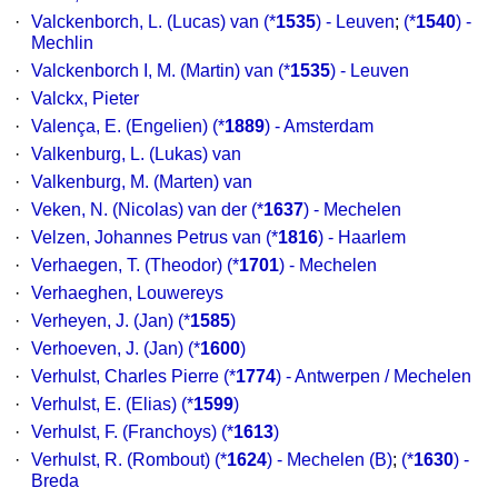
·
Valckenborch, L. (Lucas) van
(*
1535
) - Leuven
;
(*
1540
) -
Mechlin
·
Valckenborch I, M. (Martin) van
(*
1535
) - Leuven
·
Valckx, Pieter
·
Valença, E. (Engelien)
(*
1889
) - Amsterdam
·
Valkenburg, L. (Lukas) van
·
Valkenburg, M. (Marten) van
·
Veken, N. (Nicolas) van der
(*
1637
) - Mechelen
·
Velzen, Johannes Petrus van
(*
1816
) - Haarlem
·
Verhaegen, T. (Theodor)
(*
1701
) - Mechelen
·
Verhaeghen, Louwereys
·
Verheyen, J. (Jan)
(*
1585
)
·
Verhoeven, J. (Jan)
(*
1600
)
·
Verhulst, Charles Pierre
(*
1774
) - Antwerpen / Mechelen
·
Verhulst, E. (Elias)
(*
1599
)
·
Verhulst, F. (Franchoys)
(*
1613
)
·
Verhulst, R. (Rombout)
(*
1624
) - Mechelen (B)
;
(*
1630
) -
Breda