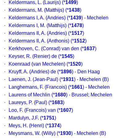
·
Keldermans, L. (Laurijs)
(*
1499
)
·
Keldermans, M. (Matthijs)
(*
1438
)
·
Keldermans I, A. (Andries)
(*
1439
) - Mechelen
·
Keldermans I, M. (Matthijs)
(*
1478
)
·
Keldermans II, A. (Andries)
(*
1517
)
·
Keldermans II, A. (Anthonis)
(*
1512
)
·
Kerkhoven, C. (Conrad) van den
(*
1637
)
·
Keyser, R. (Renier) de
(*
1545
)
·
Koenraad (van Mechelen)
(*
1520
)
·
Kruyff, A. (Andries) de
(*
1896
) - Den Haag
·
Laenen, J. (Jean-Paul)
(*
1931
) - Mechelen (B)
·
Langhemans, F. (Francois)
(*
1661
) - Mechelen
·
Laurens of Mechlin
(*
1680
) - Brussel; Mechelen
·
Laureys, P. (Paul)
(*
1683
)
·
Loo, F. (Francois) van
(*
1607
)
·
Mardulyn, J.F.
(*
1751
)
·
Meys, H. (Henri)
(*
1374
)
·
Meysmans, W. (Willy)
(*
1930
) - Mechelen (B)