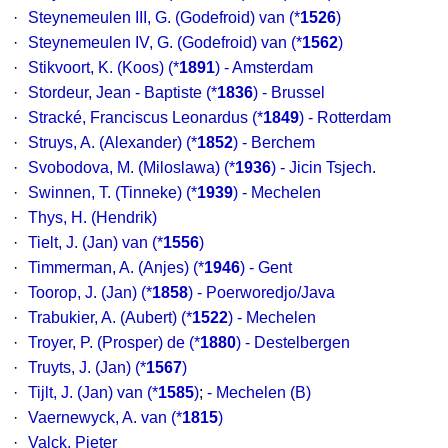
·
Steynemeulen III, G. (Godefroid) van
(*
1526
)
·
Steynemeulen IV, G. (Godefroid) van
(*
1562
)
·
Stikvoort, K. (Koos)
(*
1891
) - Amsterdam
·
Stordeur, Jean - Baptiste
(*
1836
) - Brussel
·
Stracké, Franciscus Leonardus
(*
1849
) - Rotterdam
·
Struys, A. (Alexander)
(*
1852
) - Berchem
·
Svobodova, M. (Miloslawa)
(*
1936
) - Jicin Tsjech.
·
Swinnen, T. (Tinneke)
(*
1939
) - Mechelen
·
Thys, H. (Hendrik)
·
Tielt, J. (Jan) van
(*
1556
)
·
Timmerman, A. (Anjes)
(*
1946
) - Gent
·
Toorop, J. (Jan)
(*
1858
) - Poerworedjo/Java
·
Trabukier, A. (Aubert)
(*
1522
) - Mechelen
·
Troyer, P. (Prosper) de
(*
1880
) - Destelbergen
·
Truyts, J. (Jan)
(*
1567
)
·
Tijlt, J. (Jan) van
(*
1585
)
;
- Mechelen (B)
·
Vaernewyck, A. van
(*
1815
)
·
Valck, Pieter