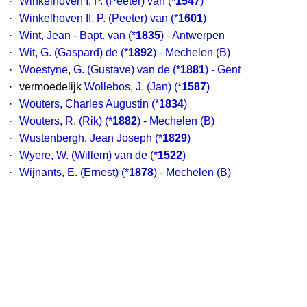
·
Winkelhoven I, P. (Peeter) van
(*
1547
)
·
Winkelhoven II, P. (Peeter) van
(*
1601
)
·
Wint, Jean - Bapt. van
(*
1835
) - Antwerpen
·
Wit, G. (Gaspard) de
(*
1892
) - Mechelen (B)
·
Woestyne, G. (Gustave) van de
(*
1881
) - Gent
·
vermoedelijk
Wollebos, J. (Jan)
(*
1587
)
·
Wouters, Charles Augustin
(*
1834
)
·
Wouters, R. (Rik)
(*
1882
) - Mechelen (B)
·
Wustenbergh, Jean Joseph
(*
1829
)
·
Wyere, W. (Willem) van de
(*
1522
)
·
Wijnants, E. (Ernest)
(*
1878
) - Mechelen (B)