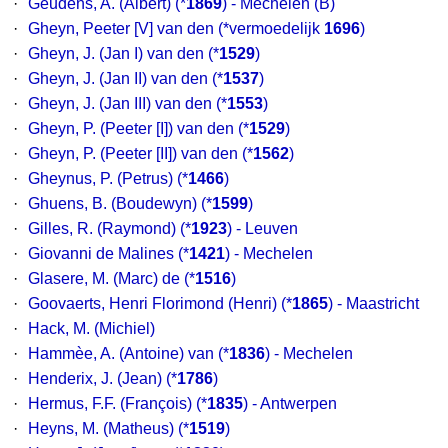
·
Geudens, A. (Albert)
(*
1869
) - Mechelen (B)
·
Gheyn, Peeter [V] van den
(*vermoedelijk
1696
)
·
Gheyn, J. (Jan I) van den
(*
1529
)
·
Gheyn, J. (Jan II) van den
(*
1537
)
·
Gheyn, J. (Jan III) van den
(*
1553
)
·
Gheyn, P. (Peeter [I]) van den
(*
1529
)
·
Gheyn, P. (Peeter [II]) van den
(*
1562
)
·
Gheynus, P. (Petrus)
(*
1466
)
·
Ghuens, B. (Boudewyn)
(*
1599
)
·
Gilles, R. (Raymond)
(*
1923
) - Leuven
·
Giovanni de Malines
(*
1421
) - Mechelen
·
Glasere, M. (Marc) de
(*
1516
)
·
Goovaerts, Henri Florimond (Henri)
(*
1865
) - Maastricht
·
Hack, M. (Michiel)
·
Hammèe, A. (Antoine) van
(*
1836
) - Mechelen
·
Henderix, J. (Jean)
(*
1786
)
·
Hermus, F.F. (François)
(*
1835
) - Antwerpen
·
Heyns, M. (Matheus)
(*
1519
)