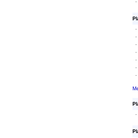
·
Pl
·
·
·
·
·
·
·
Me
Pl
·
Pl