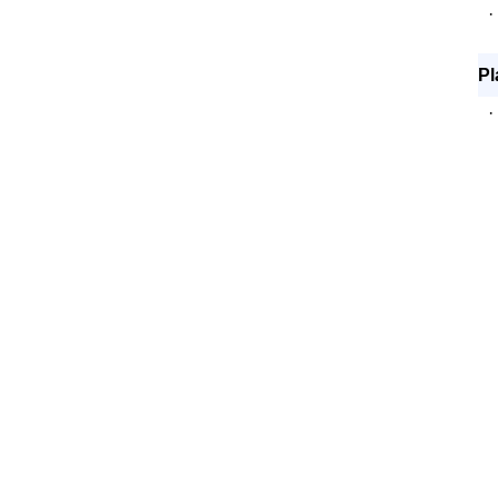
·
Pl
·