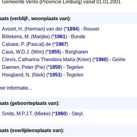
Gemeente Venlo (Provincie Limburg) vanaf 01.01.2001
aats (verblijf-, woonplaats van):
Avoort, H. (Herman) van der
(*
1894
) - Reuver
Billekens, M. (Marijke)
(*
1961
) - Bunde
Caluwe, P. (Pascal) de
(*
1967
)
Caus, W.D.J. (Wim)
(*
1955
) - Borgharen
Clevis, Catharina Theodora Maria (Krien)
(*
1960
) - Goirle
Daenen, Peter (Pie)
(*
1950
) - Tegelen
Hoogland, N. (Niek)
(*
1953
) - Tegelen
er informatie...
aats (geboorteplaats van):
Smits, M.P.J.T. (Mieke) (*
1960
) - Steyl.
aats (overlijdensplaats van):