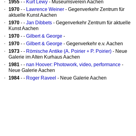
·
1955
- -
Kurt Lewy
- Museumsverein Aachen
·
1970
- -
Lawrence Weiner
- Gegenverkehr Zentrum für
aktuelle Kunst Aachen
·
1970
- -
Jan Dibbets
- Gegenverkehr Zentrum für aktuelle
Kunst Aachen
·
1970
- -
Gilbert & George
-
·
1970
- -
Gilbert & George
- Gegenverkehr e.v. Aachen
·
1973
- -
Römische Antike (A. Poirier + P. Poirier)
- Neue
Galerie im Alten Kurhaus Aachen
·
1981
- -
nan Hoover: Photowork, video, performance
-
Neue Galerie Aachen
·
1984
- -
Roger Raveel
- Neue Galerie Aachen