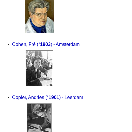
·
Cohen, Fré
(*
1903
) - Amsterdam
·
Copier, Andries
(*
1901
) - Leerdam