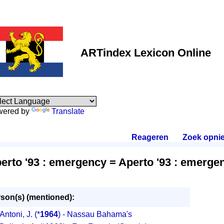
ARTindex Lexicon Online
wered by
Translate
Reageren
.
Zoek opni
erto '93 : emergency = Aperto '93 : emerge
son(s) (mentioned):
Antoni, J.
(*
1964
) - Nassau Bahama's