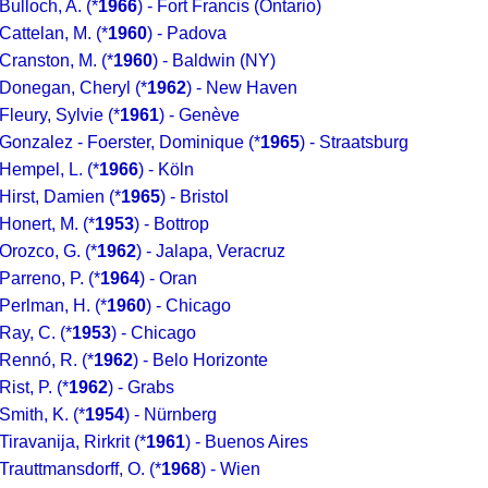
Bulloch, A.
(*
1966
) - Fort Francis (Ontario)
Cattelan, M.
(*
1960
) - Padova
Cranston, M.
(*
1960
) - Baldwin (NY)
Donegan, Cheryl
(*
1962
) - New Haven
Fleury, Sylvie
(*
1961
) - Genève
Gonzalez - Foerster, Dominique
(*
1965
) - Straatsburg
Hempel, L.
(*
1966
) - Köln
Hirst, Damien
(*
1965
) - Bristol
Honert, M.
(*
1953
) - Bottrop
Orozco, G.
(*
1962
) - Jalapa, Veracruz
Parreno, P.
(*
1964
) - Oran
Perlman, H.
(*
1960
) - Chicago
Ray, C.
(*
1953
) - Chicago
Rennó, R.
(*
1962
) - Belo Horizonte
Rist, P.
(*
1962
) - Grabs
Smith, K.
(*
1954
) - Nürnberg
Tiravanija, Rirkrit
(*
1961
) - Buenos Aires
Trauttmansdorff, O.
(*
1968
) - Wien