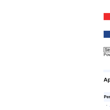
Po
Ap
Per
·