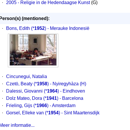
·
2005 - Religie in de Hedendaagse Kunst
(G)
Person(s) (mentioned):
·
Bons, Edith
(*
1952
) - Merauke Indonesië
·
Cincunegui, Natalia
·
Czetö, Beaty
(*
1958
) - Nyiregyhàza (H)
·
Dalessi, Giovanni
(*
1964
) - Eindhoven
·
Dolz Mateo, Dora
(*
1941
) - Barcelona
·
Frieling, Gijs
(*
1966
) - Amsterdam
·
Gorsel, Elleke van
(*
1954
) - Sint Maartensdijk
Meer informatie...