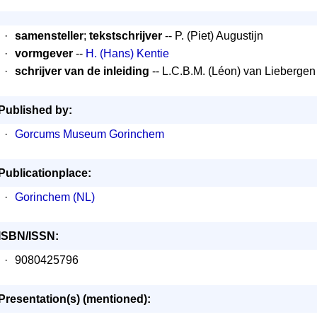
·
samensteller
;
tekstschrijver
-- P. (Piet) Augustijn
·
vormgever
--
H. (Hans) Kentie
·
schrijver van de inleiding
-- L.C.B.M. (Léon) van Liebergen
Published by:
·
Gorcums Museum Gorinchem
Publicationplace:
·
Gorinchem (NL)
ISBN/ISSN:
·
9080425796
Presentation(s) (mentioned):