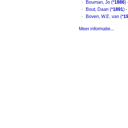
·
Bouman, Jo
(*
1886
)
·
Bout, Daan
(*
1891
) 
·
Boven, W.E. van
(*
1
Meer informatie...