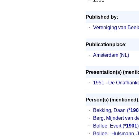
Published by:
·
Vereniging van Bee
Publicationplace:
·
Amsterdam (NL)
Presentation(s) (menti
·
1951 - De Onafhanke
Person(s) (mentioned)
·
Bekking, Daan
(*
190
·
Berg, Mijndert van d
·
Bollee, Evert
(*
1901
·
Bollee - Hülsmann, J