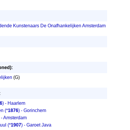
ldende Kunstenaars De Onafhankelijken Amsterdam
oned):
lijken
(G)
:
6
) - Haarlem
en
(*
1876
) - Gorinchem
) - Amsterdam
uul
(*
1907
) - Garoet Java