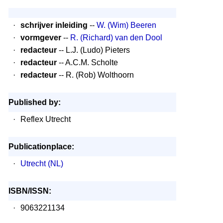
·
schrijver inleiding
--
W. (Wim) Beeren
·
vormgever
--
R. (Richard) van den Dool
·
redacteur
-- L.J. (Ludo) Pieters
·
redacteur
-- A.C.M. Scholte
·
redacteur
-- R. (Rob) Wolthoorn
Published by:
·
Reflex Utrecht
Publicationplace:
·
Utrecht (NL)
ISBN/ISSN:
·
9063221134