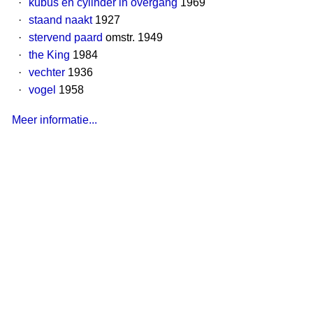
·
kubus en cylinder in overgang
1969
·
staand naakt
1927
·
stervend paard
omstr. 1949
·
the King
1984
·
vechter
1936
·
vogel
1958
Meer informatie...