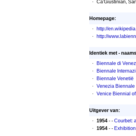
·
Ca'Giustinian, Sa
Homepage:
·
http://en.wikipedi
·
http://www.labienn
Identiek met - naam
·
Biennale di Venez
·
Biennale Internazi
·
Biennale Venetië
·
Venezia Biennale
·
Venice Biennial o
Uitgever van:
·
1954
- -
Courbet: 
·
1954
- -
Exhibitio