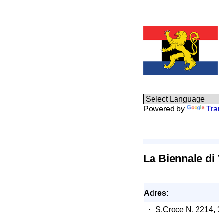
Powered by
Tra
La Biennale di
Adres:
·
S.Croce N. 2214,