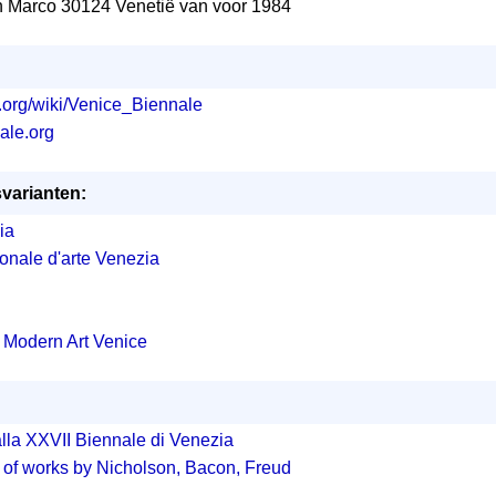
n Marco 30124 Venetië van voor 1984
a.org/wiki/Venice_Biennale
ale.org
svarianten:
ia
onale d'arte Venezia
f Modern Art Venice
alla XXVII Biennale di Venezia
n of works by Nicholson, Bacon, Freud