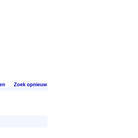
en
.
Zoek opnieuw
.