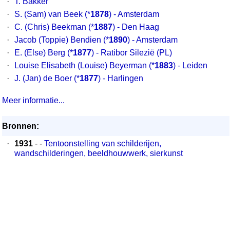
·
T. Bakker
·
S. (Sam) van Beek
(*
1878
) - Amsterdam
·
C. (Chris) Beekman
(*
1887
) - Den Haag
·
Jacob (Toppie) Bendien
(*
1890
) - Amsterdam
·
E. (Else) Berg
(*
1877
) - Ratibor Silezië (PL)
·
Louise Elisabeth (Louise) Beyerman
(*
1883
) - Leiden
·
J. (Jan) de Boer
(*
1877
) - Harlingen
Meer informatie...
Bronnen:
·
1931
- -
Tentoonstelling van schilderijen,
wandschilderingen, beeldhouwwerk, sierkunst