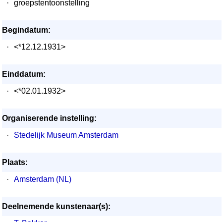
·
groepstentoonstelling
Begindatum:
·
<*12.12.1931>
Einddatum:
·
<*02.01.1932>
Organiserende instelling:
·
Stedelijk Museum Amsterdam
Plaats:
·
Amsterdam (NL)
Deelnemende kunstenaar(s):