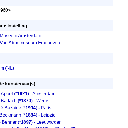
1960>
de instelling:
k Museum Amsterdam
k Van Abbemuseum Eindhoven
m (NL)
e kunstenaar(s):
) Appel
(*
1921
) - Amsterdam
) Barlach
(*
1870
) - Wedel
é Bazaine
(*
1904
) - Paris
 Beckmann
(*
1884
) - Leipzig
t) Benner
(*
1897
) - Leeuwarden