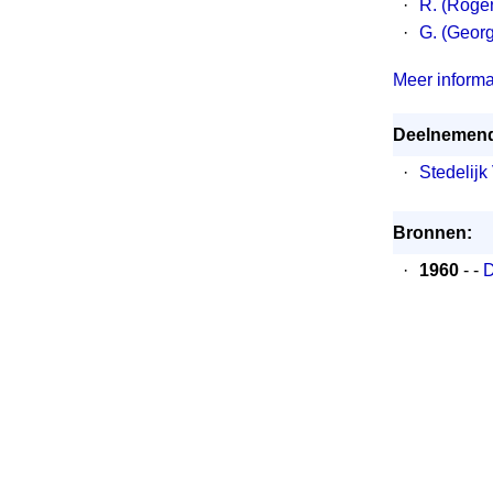
·
R. (Roger
·
G. (Geor
Meer informat
Deelnemend
·
Stedelij
Bronnen:
·
1960
- -
D