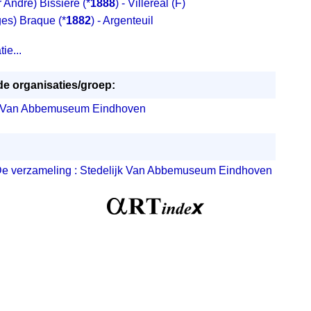
 André) Bissière
(*
1888
) - Villeréal (F)
ges) Braque
(*
1882
) - Argenteuil
ie...
e organisaties/groep:
k Van Abbemuseum Eindhoven
e verzameling : Stedelijk Van Abbemuseum Eindhoven