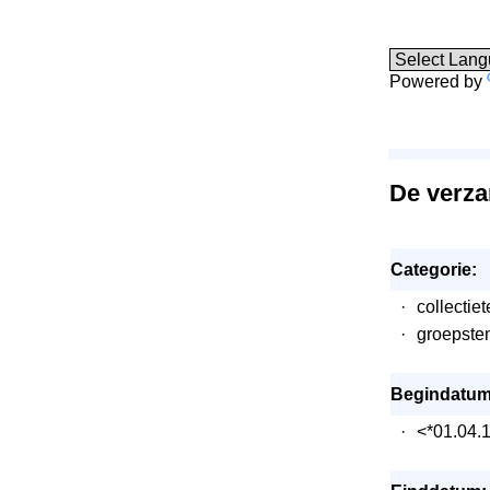
Powered by
De verza
Categorie:
·
collectie
·
groepsten
Begindatum
·
<*01.04.