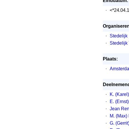
Einddatum:
·
<*24.04.
Organiseren
·
Stedelij
·
Stedelij
Plaats:
·
Amsterda
Deelnemend
·
K. (Karel
·
E. (Ernst
·
Jean Ren
·
M. (Max)
·
G. (Gerri