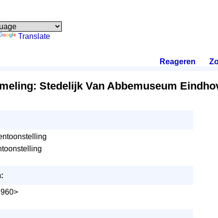
Translate
Reageren
.
Zo
meling: Stedelijk Van Abbemuseum Eindho
tentoonstelling
toonstelling
:
1960>