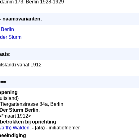
ndamm 173, Berlin 1928-1929
 - naamsvarianten:
 Berlin
t der Sturm
aats:
tsland) vanaf 1912
:==
opening
uitsland)
: Tiergartenstrasse 34a, Berlin
 Der Sturm Berlin
.
 <*maart 1912>
betrokken bij oprichting
warth) Walden
.
- (als)
- initiatiefnemer.
beëindiging