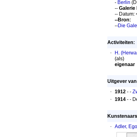
-
Berlin
(D
--
Galerie
-- Datum:
--Bron:
--
Die Gale
Activiteiten:
·
H. (Herwa
(als)
eigenaar
Uitgever van
·
1912
- -
Zw
·
1914
- - D
Kunstenaars 
·
Adler, Eg