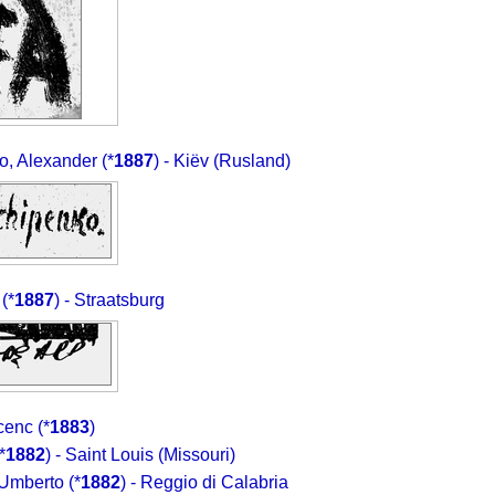
o, Alexander
(*
1887
) - Kiëv (Rusland)
(*
1887
) - Straatsburg
cenc
(*
1883
)
*
1882
) - Saint Louis (Missouri)
 Umberto
(*
1882
) - Reggio di Calabria