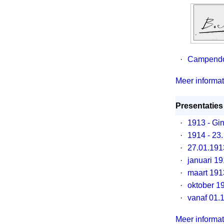
·
Campendo
Meer informati
Presentaties 
·
1913 - Gin
·
1914 - 23
·
27.01.1913
·
januari 1
·
maart 191
·
oktober 1
·
vanaf 01.
Meer informati