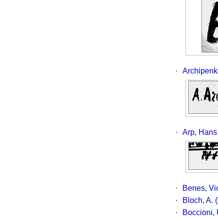
·
Archipenk
·
Arp, Hans
·
Benes, Vi
·
Bloch, A.
(
·
Boccioni,