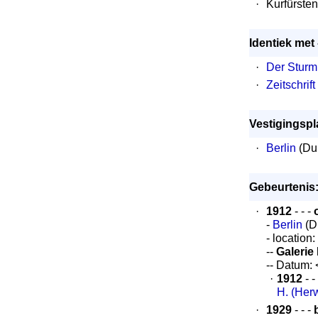
·
Kurfürste
Identiek met
·
Der Sturm
·
Zeitschrif
Vestigingspl
·
Berlin
(Dui
Gebeurtenis
·
1912
- - -
-
Berlin
(D
- location
--
Galerie
-- Datum:
·
1912
- -
H. (Her
·
1929
- - -