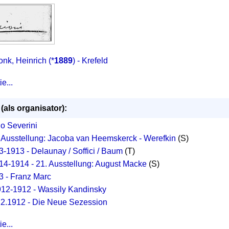
nk, Heinrich
(*
1889
) - Krefeld
e...
(als organisator):
o Severini
. Ausstellung: Jacoba van Heemskerck - Werefkin
(S)
-1913 - Delaunay / Soffici / Baum
(T)
914-1914 - 21. Ausstellung: August Macke
(S)
3 - Franz Marc
912-1912 - Wassily Kandinsky
12.1912 - Die Neue Sezession
e...