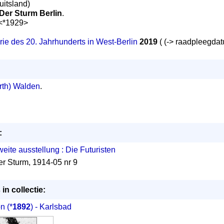
uitsland)
 Der Sturm Berlin
.
 <*1929>
rie des 20. Jahrhunderts in West-Berlin
2019
( (-> raadpleegda
rth) Walden
.
:
eite ausstellung : Die Futuristen
er Sturm, 1914-05 nr 9
in collectie:
on
(*
1892
) - Karlsbad